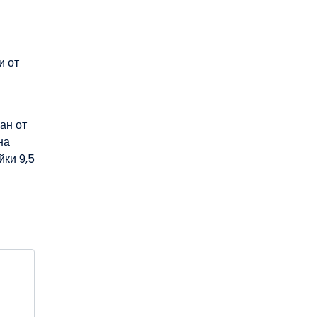
и от
ан от
на
йки 9,5