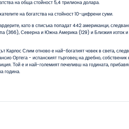
тства на обща стойност 5,4 трилиона долара.
жателите на богатства на стойност 10-цифрени суми.
рдерите, като в списъка попадат 442 американци, следван
па (366), Северна и Южна Америка (129) и Близкия изток и
т Карлос Слим отново е най-богатият човек в света, следв
ансио Ортега - испанският търговец на дребно, собственик 
зиция. Той е и най-големият печеливш на годината, прибавя
на година.