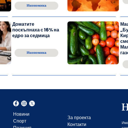
Икономика
Доматите
Ма
поскъпнаха с 16% на
„Бу
едро за седмица
Ки
см
Мал
газ
Икономика
Новини
За проекта
Спорт
Има
Контакти
Позиция
сам