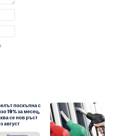
.
елът поскъпна с
зо 19% за месец,
ква се нов ръст
з август
Икономика