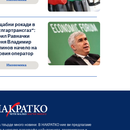
щабни рокади в
лгартрансгаз“:
рил Равначки
еня Владимир
инов начело на
овия оператор
Икономика
 твърде много новини. В НАКРАТКО ние ви предлагаме
о в няколко параграфа най-важните, провокиращи и