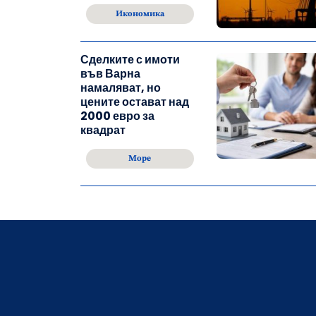
Икономика
Сделките с имоти
във Варна
намаляват, но
цените остават над
2000 евро за
квадрат
Море