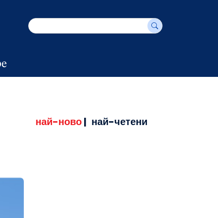
е
най-ново
|
най-четени