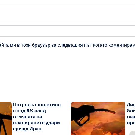
айта ми в този браузър за следващия път когато коментирам
Петролът поевтиня
Диз
с над 5% след
бли
отмяната на
оча
планираните удари
пре
срещу Иран