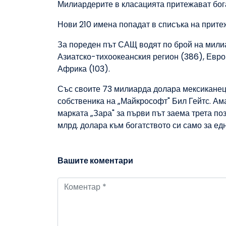
Милиардерите в класацията притежават бога
Нови 210 имена попадат в списъка на прите
За пореден път САЩ водят по брой на милиа
Азиатско-тихоокеанския регион (386), Евро
Африка (103).
Със своите 73 милиарда долара мексиканецъ
собственика на „Майкрософт" Бил Гейтс. Ам
марката „Зара" за първи път заема трета по
млрд. долара към богатството си само за ед
Вашите коментари