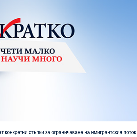
т конкретни стъпки за ограничаване на имигрантския поток