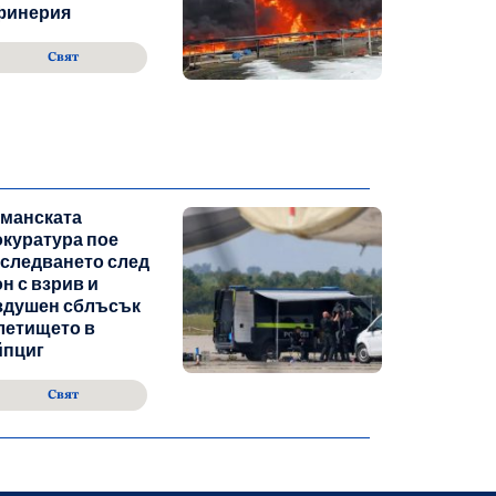
финерия
Свят
рманската
куратура пое
следването след
н с взрив и
здушен сблъсък
летището в
йпциг
Свят