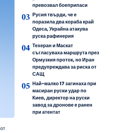
превозвал боеприпаси
Русия твърди, че е
поразила два кораба край
Одеса, Украйна атакува
руска рафинерия
Техеран и Маскат
съгласуваха маршрута през
Ормузкия проток, но Иран
предупреждава за риска от
САЩ
Най-малко 17 загинаха при
масиран руски удар по
Киев, директор на руски
завод за дронове е ранен
при атентат
 от