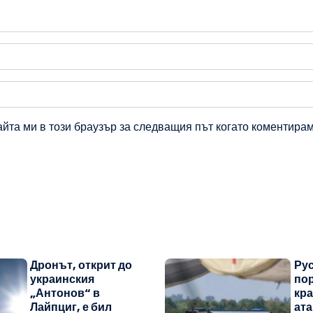
айта ми в този браузър за следващия път когато коментирам
Дронът, открит до
Рус
украинския
пор
„Антонов“ в
кра
Лайпциг, е бил
ата