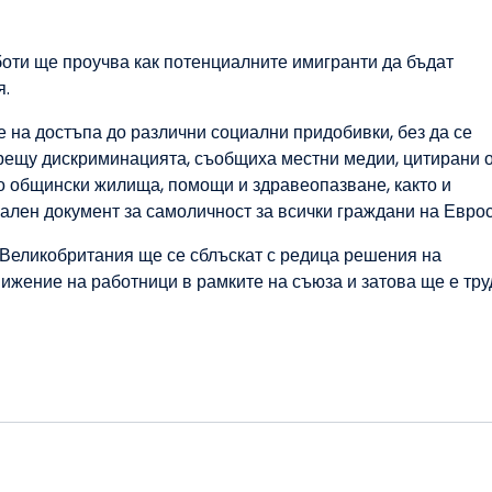
оти ще проучва как потенциалните имигранти да бъдат
я.
е на достъпа до различни социални придобивки, без да се
рещу дискриминацията, съобщиха местни медии, цитирани о
о общински жилища, помощи и здравеопазване, както и
ален документ за самоличност за всички граждани на Евро
 Великобритания ще се сблъскат с редица решения на
ижение на работници в рамките на съюза и затова ще е тру