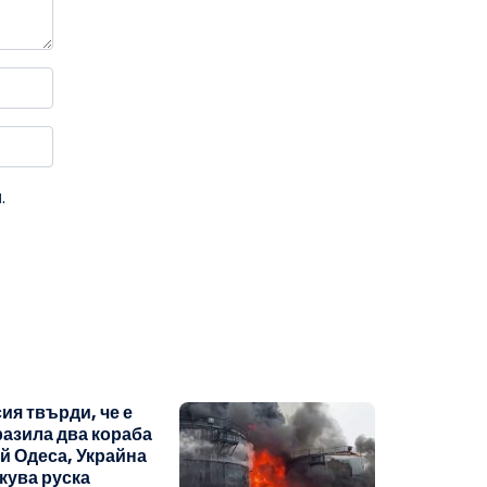
.
ия твърди, че е
азила два кораба
й Одеса, Украйна
кува руска