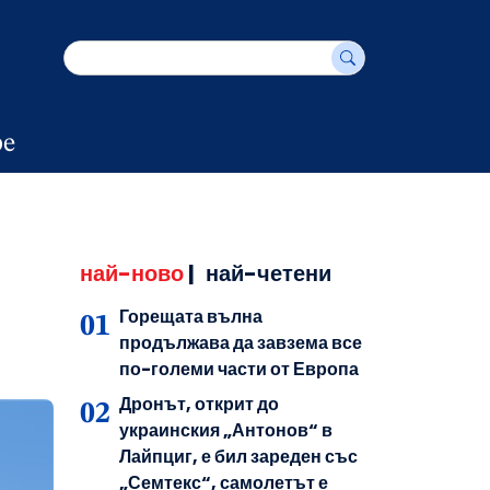
е
най-ново
|
най-четени
Горещата вълна
продължава да завзема все
по-големи части от Европа
Дронът, открит до
украинския „Антонов“ в
Лайпциг, е бил зареден със
„Семтекс“, самолетът е