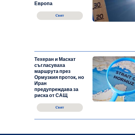
Европа
Свят
Техеран и Маскат
съгласуваха
маршрута през
Ормузкия проток, но
Иран
предупреждава за
риска от САЩ
Свят