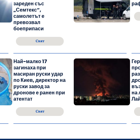
зареден със
ра
„Семтекс“,
самолетът е
превозвал
боеприпаси
Свят
Най-малко 17
Ге
загинаха при
про
масиран руски удар
раз
по Киев, директор на
дро
руски завод за
въ
дронове е ранен при
на 
атентат
Ла
Свят