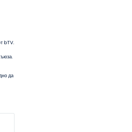
т bTV.
съюза.
дно да