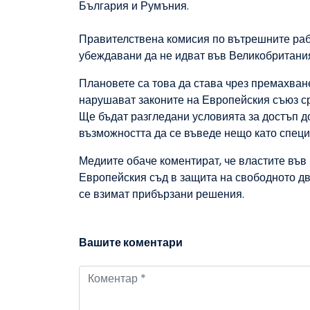
България и Румъния.
Правителствена комисия по вътрешните раб
убеждавани да не идват във Великобритани
Плановете са това да става чрез премахван
нарушават законите на Европейския съюз с
Ще бъдат разгледани условията за достъп д
възможността да се въведе нещо като специ
Медиите обаче коментират, че властите във
Европейския съд в защита на свободното дв
се взимат прибързани решения.
Вашите коментари