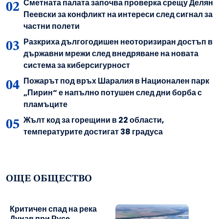
Сметната палата започва проверка срещу Делян
Пеевски за конфликт на интереси след сигнал за
частни полети
Разкриха дългогодишен неоторизиран достъп в
държавни мрежи след внедряване на новата
система за киберсигурност
Пожарът под връх Шаралия в Национален парк
„Пирин“ е напълно потушен след дни борба с
пламъците
Жълт код за горещини в 22 области,
температурите достигат 38 градуса
ОЩЕ ОБЩЕСТВО
Критичен спад на река
Дунав при Русе