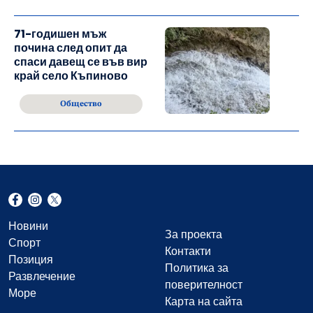
71-годишен мъж
почина след опит да
спаси давещ се във вир
край село Къпиново
Общество
Новини
За проекта
Спорт
Контакти
Позиция
Политика за
Развлечение
поверителност
Море
Карта на сайта