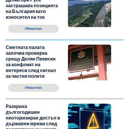
застрашава позицията
на България като
износител на ток
Общество
Сметната палата
започва проверка
срещу Делян Пеевски
за конфликт на
интереси след сигнал
за частни полети
Общество
Разкриха
дългогодишен
неоторизиран достъп в
държавни мрежи след