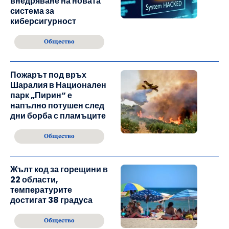
внедряване на новата
система за
киберсигурност
Общество
Пожарът под връх
Шаралия в Национален
парк „Пирин“ е
напълно потушен след
дни борба с пламъците
Общество
Жълт код за горещини в
22 области,
температурите
достигат 38 градуса
Общество