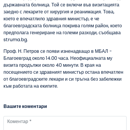
държавната болница. Той се включи във визитацията
заедно с лекарите от хирургия и реанимация. Това,
което е впечатлило здравния министър, е че
благоевградската болница покрива голям район, което
предполага генериране на големи разходи, съобщава
struma.bg.
Проф. Н. Петров се появи изненадващо в МБАЛ -
Благоевград около 14.00 часа. Неофициалната му
визита продължи около 40 минути. В края на
посещението си здравният министър остана впечатлен
от благоевградските лекари и си тръгна без забележки
към работата на екипите.
Вашите коментари