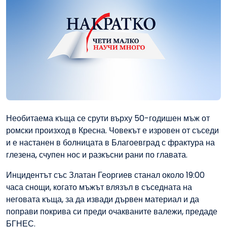
Необитаема къща се срути върху 50-годишен мъж от
ромски произход в Кресна. Човекът е изровен от съседи
и е настанен в болницата в Благоевград с фрактура на
глезена, счупен нос и разкъсни рани по главата.
Инцидентът със Златан Георгиев станал около 19:00
часа снощи, когато мъжът влязъл в съседната на
неговата къща, за да извади дървен материал и да
поправи покрива си преди очакваните валежи, предаде
БГНЕС.