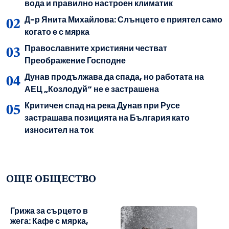
вода и правилно настроен климатик
Д-р Янита Михайлова: Слънцето е приятел само
когато е с мярка
Православните християни честват
Преображение Господне
Дунав продължава да спада, но работата на
АЕЦ „Козлодуй“ не е застрашена
Критичен спад на река Дунав при Русе
застрашава позицията на България като
износител на ток
ОЩЕ ОБЩЕСТВО
Грижа за сърцето в
жега: Кафе с мярка,