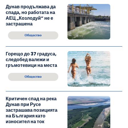
Дунав продължава да
спада, но работата на
АЕЦ „Козлодуй“ не е
застрашена
Общество
Горещо до 37 градуса,
следобед валежи и
гръмотевици на места
Общество
Критичен спад на река
Дунав при Русе
застрашава позицията
на България като
износител на ток