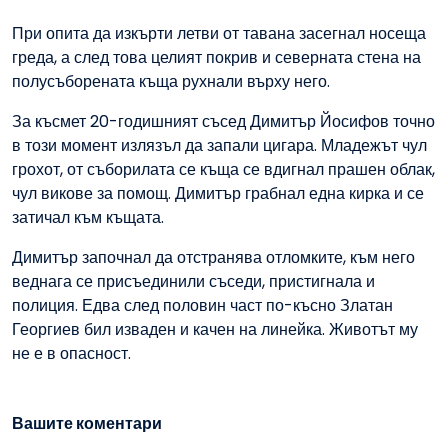
При опита да изкърти летви от тавана засегнал носеща
греда, а след това целият покрив и северната стена на
полусъборената къща рухнали върху него.
За късмет 20-годишният съсед Димитър Йосифов точно
в този момент излязъл да запали цигара. Младежът чул
грохот, от съборилата се къща се вдигнал прашен облак,
чул викове за помощ. Димитър грабнал една кирка и се
затичал към къщата.
Димитър започнал да отстранява отломките, към него
веднага се присъединили съседи, пристигнала и
полиция. Едва след половин част по-късно Златан
Георгиев бил изваден и качен на линейка. Животът му
не е в опасност.
Вашите коментари