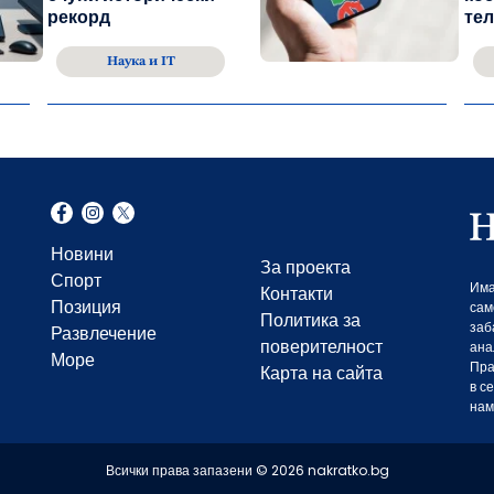
рекорд
тел
Наука и IT
Новини
За проекта
Спорт
Има
Контакти
Позиция
сам
Политика за
заб
Развлечение
поверителност
ана
Море
Пра
Карта на сайта
в с
нам
Всички права запазени © 2026 nakratko.bg