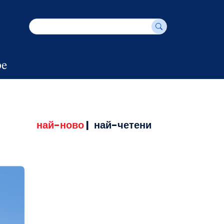
е
най-ново
|
най-четени