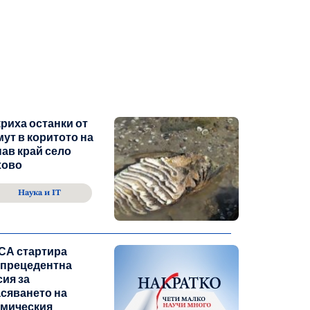
риха останки от
ут в коритото на
ав край село
хово
Наука и IT
СА стартира
зпрецедентна
ия за
сяването на
смическия