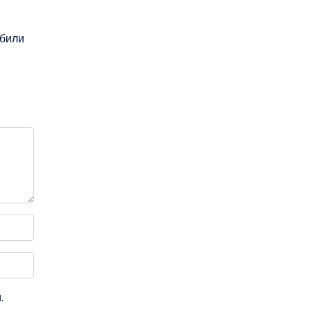
 били
.