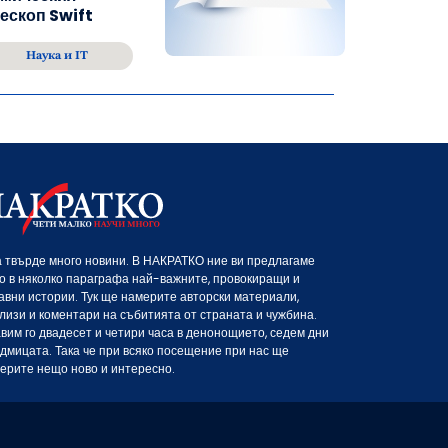
ескоп Swift
Наука и IT
 твърде много новини. В НАКРАТКО ние ви предлагаме
о в няколко параграфа най-важните, провокиращи и
авни истории. Тук ще намерите авторски материали,
лизи и коментари на събитията от страната и чужбина.
вим го двадесет и четири часа в денонощието, седем дни
едмицата. Така че при всяко посещение при нас ще
ерите нещо ново и интересно.