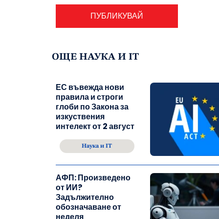
ОЩЕ НАУКА И IT
ЕС въвежда нови
правила и строги
глоби по Закона за
изкуствения
интелект от 2 август
Наука и IT
АФП: Произведено
от ИИ?
Задължително
обозначаване от
неделя