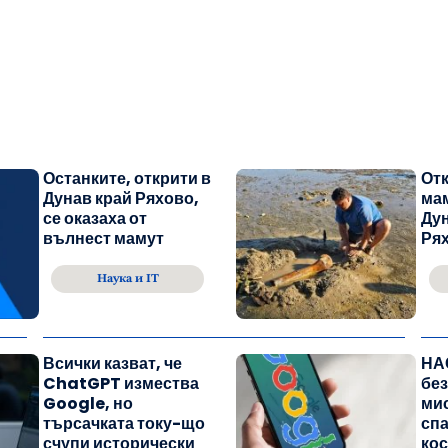
Останките, открити в
Отк
Дунав край Ряхово,
мам
се оказаха от
Дун
вълнест мамут
Ря
Наука и IT
Всички казват, че
НА
ChatGPT измества
бе
Google, но
мис
търсачката току-що
спа
счупи исторически
ко