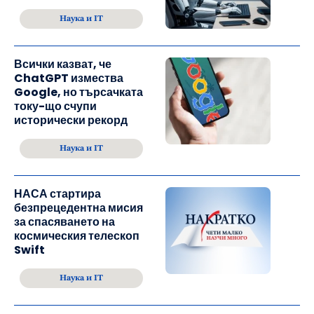
Наука и IT
Всички казват, че
ChatGPT измества
Google, но търсачката
току-що счупи
исторически рекорд
Наука и IT
НАСА стартира
безпрецедентна мисия
за спасяването на
космическия телескоп
Swift
Наука и IT