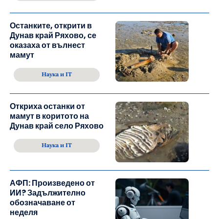
Останките, открити в
Дунав край Ряхово, се
оказаха от вълнест
мамут
Наука и IT
Откриха останки от
мамут в коритото на
Дунав край село Ряхово
Наука и IT
АФП: Произведено от
ИИ? Задължително
обозначаване от
неделя