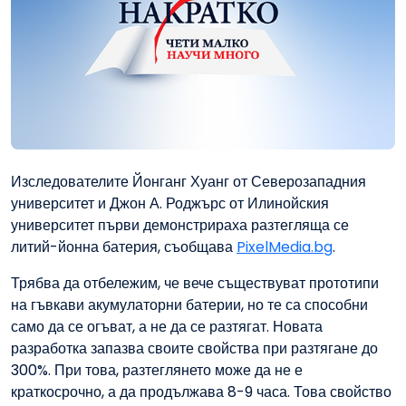
Изследователите Йонганг Хуанг от Северозападния
университет и Джон А. Роджърс от Илинойския
университет първи демонстрираха разтегляща се
литий-йонна батерия, съобщава
PixelMedia.bg
.
Трябва да отбележим, че вече съществуват прототипи
на гъвкави акумулаторни батерии, но те са способни
само да се огъват, а не да се разтягат. Новата
разработка запазва своите свойства при разтягане до
300%. При това, разтеглянето може да не е
краткосрочно, а да продължава 8-9 часа. Това свойство