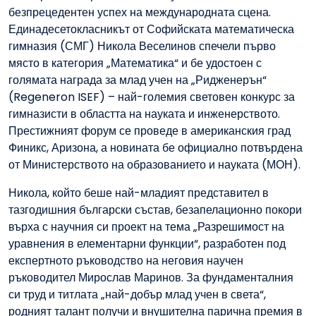
безпрецедентен успех на международната сцена.
Единадесетокласникът от Софийската математическа
гимназия (СМГ) Никола Веселинов спечели първо
място в категория „Математика“ и бе удостоен с
голямата награда за млад учен на „Ридженерън“
(Regeneron ISEF) – най-големия световен конкурс за
гимназисти в областта на науката и инженерството.
Престижният форум се проведе в американския град
Финикс, Аризона, а новината бе официално потвърдена
от Министерството на образованието и науката (МОН).
Никола, който беше най-младият представител в
тазгодишния български състав, безапелационно покори
върха с научния си проект на тема „Разрешимост на
уравнения в елементарни функции“, разработен под
експертното ръководство на неговия научен
ръководител Мирослав Маринов. За фундаменталния
си труд и титлата „най-добър млад учен в света“,
родният талант получи и внушителна парична премия в