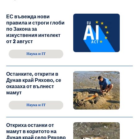
ЕС въвежда нови
правила и строги глоби
по Закона за
изкуствения интелект
от 2 август
Наука и IT
Останките, открити в
Дунав край Ряхово, се
оказаха от вълнест
мамут
Наука и IT
Откриха останки от
мамут в коритото на
Дунав край село Ряхово