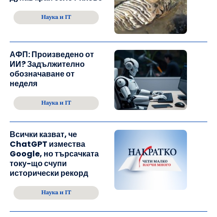
Наука и IT
АФП: Произведено от
ИИ? Задължително
обозначаване от
неделя
Наука и IT
Всички казват, че
ChatGPT измества
Google, но търсачката
току-що счупи
исторически рекорд
Наука и IT