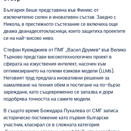
България беше представена във Финикс от
изключително силен и иновативен състав. Заедно с
Никола, в престижното състезание се включиха още
двама дванадесетокласници, които защитиха проектите
си на най-високо ниво.
Стефан Куюмджиев от ПМГ „Васил Друмев“ във Велико
Търново представи високотехнологичен проект в
сферата на изкуствения интелект, насочен към
оптимизирането на големи езикови модели (LLMs).
Неговият труд предлага иновативни решения за
намаляване на техния обем и постигане на по-бързо
зареждане, като същевременно се запазва и дори
подобрява точността на самите модели.
В същото време Божидара Пухалева от СМГ записа
историческо постижение като първия български
участник, класирал се в сложната категория