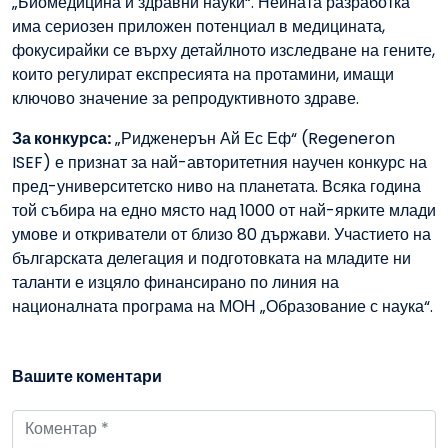
„Биомедицина и здравни науки“. Нейната разработка
има сериозен приложен потенциал в медицината,
фокусирайки се върху детайлното изследване на гените,
които регулират експресията на протамини, имащи
ключово значение за репродуктивното здраве.
За конкурса:
„Ридженерън Ай Ес Еф“ (Regeneron
ISEF) е признат за най-авторитетния научен конкурс на
пред-университетско ниво на планетата. Всяка година
той събира на едно място над 1000 от най-ярките млади
умове и откриватели от близо 80 държави. Участието на
българската делегация и подготовката на младите ни
таланти е изцяло финансирано по линия на
националната програма на МОН „Образование с наука“.
Вашите коментари