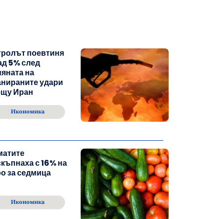
тролът поевтиня
ад 5% след
яната на
анираните удари
ещу Иран
Икономика
матите
къпнаха с 16% на
о за седмица
Икономика