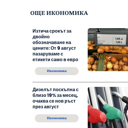
ОЩЕ ИКОНОМИКА
Изтича срокът за
двойно
обозначаване на
цените: От 9 август
пазаруваме с
етикети само в евро
Икономика
Дизелът поскъпна с
близо 19% за месец,
очаква се нов ръст
през август
Икономика