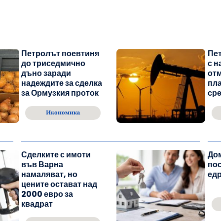
Петролът поевтиня
Пе
до триседмично
с н
дъно заради
отм
надеждите за сделка
пл
за Ормузкия проток
ср
Икономика
Сделките с имоти
До
във Варна
пос
намаляват, но
едр
цените остават над
2000 евро за
квадрат