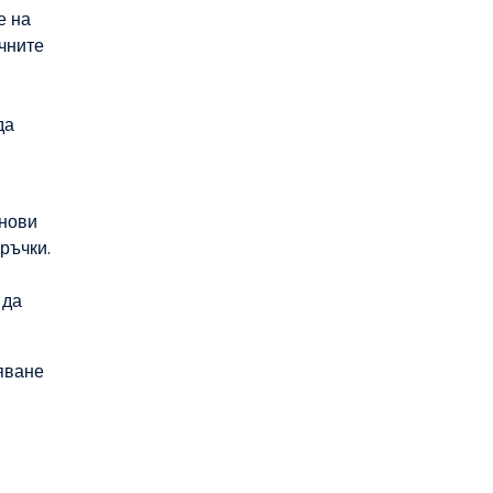
е на
чните
да
 нови
ръчки.
 да
яване