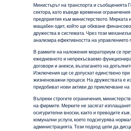
Министърът на транспорта и съобщенията Г
сектора, като въведе временни ограничения
предприятия към министерството. Мярката им
мащабен одит, който ще обхване финансово
дружества в системата. Чрез този механизъм
анализира ефективността на управлението
В рамките на наложения мораториум се преу
ежедневното и непрекъсваемо функциониран
договори и анекси, възлагането на допълнит
Изключения ще се допускат единствено при 
жизненоважни процеси. На дружествата е и
придобиват нови активи до приключване на 
Въпреки строгите ограничения, министерств
на фирмите. Мерките не засягат изплащанет
осигурителни вноски, както и преводите къ
комунални услуги, което подсигурява норма
администрацията. Този подход цели да дис