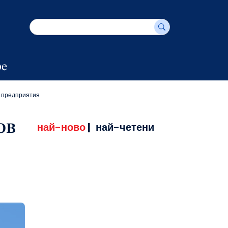
е
и предприятия
най-ново
|
най-четени
ОВ