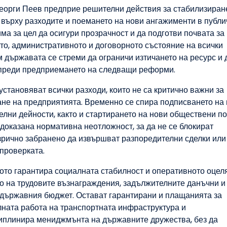
еорги Пеев предприе решителни действия за стабилизиран
 върху разходите и поемането на нови ангажименти в публи
а за цел да осигури прозрачност и да подготви почвата за
то, административното и договорното състояние на всички
 държавата се стреми да ограничи изтичането на ресурс и 
 преди предприемането на следващи реформи.
становяват всички разходи, които не са критично важни за
е на предприятията. Временно се спира подписването на
елни дейности, както и стартирането на нови обществени по
доказана нормативна неотложност, за да не се блокират
зрично забранено да извършват разпоредителни сделки или
проверката.
ото гарантира социалната стабилност и оперативното оцел
о на трудовите възнаграждения, задължителните данъчни и
м държавния бюджет. Остават гарантирани и плащанията за
лната работа на транспортната инфраструктура и
циплинира мениджмънта на държавните дружества, без да