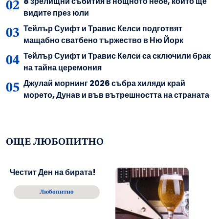
8 зрелищни събития в нощното небе, които ще
видите през юли
Тейлър Суифт и Травис Келси подготвят
мащабно сватбено тържество в Ню Йорк
Тейлър Суифт и Травис Келси са сключили брак
на тайна церемония
Джулай морнинг 2026 събра хиляди край
морето, Дунав и във вътрешността на страната
ОЩЕ ЛЮБОПИТНО
Честит Ден на бирата!
Любопитно