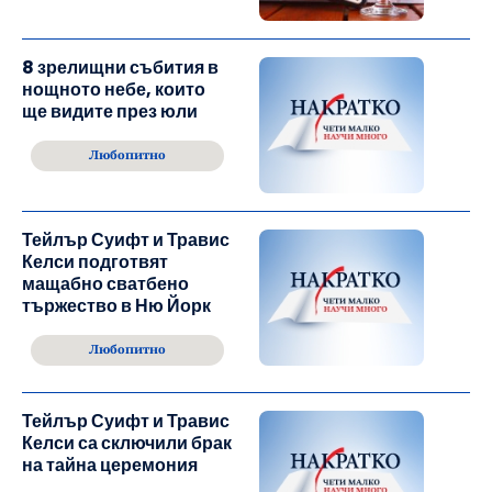
8 зрелищни събития в
нощното небе, които
ще видите през юли
Любопитно
Тейлър Суифт и Травис
Келси подготвят
мащабно сватбено
тържество в Ню Йорк
Любопитно
Тейлър Суифт и Травис
Келси са сключили брак
на тайна церемония