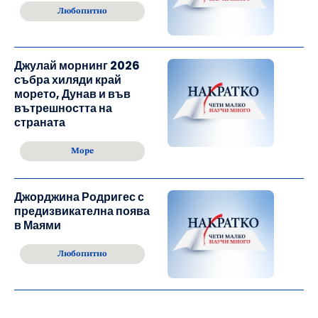
Любопитно
Джулай морнинг 2026
събра хиляди край
морето, Дунав и във
вътрешността на
страната
Море
Джорджина Родригес с
предизвикателна поява
в Маями
Любопитно