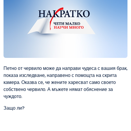
Петно от червило може да направи чудеса с вашия брак,
показа изследване, направено с помощта на скрита
камера. Оказва се, че жените харесват само своето
собствено червило. А мъжете нямат обяснение за
чуждото.
Защо ли?