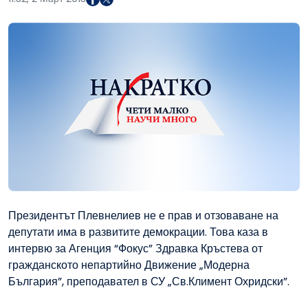
Президентът Плевнелиев не е прав и отзоваване на
депутати има в развитите демокрации. Това каза в
интервю за Агенция “Фокус” Здравка Кръстева от
гражданското непартийно Движение „Модерна
България”, преподавател в СУ „Св.Климент Охридски”.