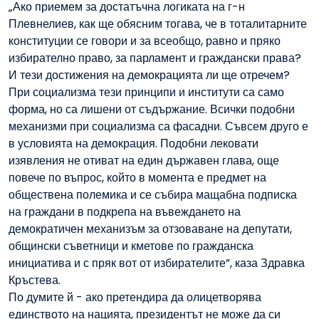
„Ако приемем за достатъчна логиката на г-н
Плевнелиев, как ще обясним тогава, че в тоталитарните
конституции се говори и за всеобщо, равно и пряко
избирателно право, за парламент и граждански права?
И тези достижения на демокрацията ли ще отречем?
При социализма тези принципи и институти са само
форма, но са лишени от съдържание. Всички подобни
механизми при социализма са фасадни. Съвсем друго е
в условията на демокрация. Подобни лековати
изявления не отиват на един държавен глава, още
повече по въпрос, който в момента е предмет на
обществена полемика и се събира мащабна подписка
на граждани в подкрепа на въвеждането на
демократичен механизъм за отзоваване на депутати,
общински съветници и кметове по гражданска
инициатива и с пряк вот от избирателите”, каза Здравка
Кръстева.
По думите й - ако претендира да олицетворява
единството на нацията, президентът не може да си