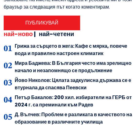
браузър за следващия път когато коментирам.
най-ново
|
най-четени
Грижа за сърцето в жега: Кафе с мярка, повече
вода и правилно настроен климатик
Мира Баджева: В България често има зрелищно
начало и незапомнящо се продължение
Йово Николов: Цялата задкулисна държава се е
втурнала да спасява Пеевски
Петър Бакалов: 200 хил. избиратели на ГЕРБ от
2024 г. са преминали към Радев
Д. Вълчев: Проблем е разликата в качеството на
образование в различните училища