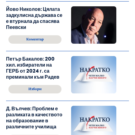
Йово Николов: Цялата
задкулисна държава се
е втурнала да спасява
Пеевски
Коментар
Петър Бакалов: 200
хил. избиратели на
ГЕРБ от 2024 г. са
преминали към Радев
Избори
Д. Вълчев: Проблем е
разликата в качеството
на образование в
различните училища