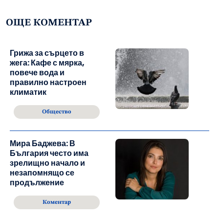
ОЩЕ КОМЕНТАР
Грижа за сърцето в
жега: Кафе с мярка,
повече вода и
правилно настроен
климатик
Общество
Мира Баджева: В
България често има
зрелищно начало и
незапомнящо се
продължение
Коментар