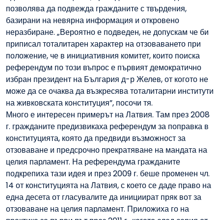
позволява да подвежда гражданите с твърдения,
базирани на невярна информация и откровено
неразбиране. „Вероятно е подведен, не допускам че би
приписал тоталитарен характер на отзоваването при
положение, че в инициативния комитет, които поиска
референдум по този въпрос е първият демократично
избран президент на България д-р Желев, от когото не
може да се очаква да възкресява тоталитарни институти
на живковската конституция”, посочи тя.
Много е интересен примерът на Латвия. Там през 2008
г. гражданите предизвикаха референдум за поправка в
конституцията, която да предвиди възможност за
отзоваване и предсрочно прекратяване на мандата на
целия парламент. На референдума гражданите
подкрепиха тази идея и през 2009 г. беше променен чл.
14 от конституцията на Латвия, с което се даде право на
една десета от гласувалите да инициират пряк вот за
отзоваване на целия парламент. Приложиха го на