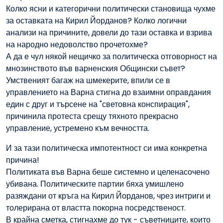
Колко ясни и категорични политически становища чухме
за оставката на Кирил Йорданов? Колко логични
анализи на причините, довели до тази оставка и взрива
на народно недоволство прочетохме?
А да е чул някой нещичко за политическа отговорност на
мнозинството във варненския Общински съвет?
Умственият багаж на шмекерите, впили се в
управлението на Варна стигна до взаимни оправдания
един с друг и търсене на "световна конспирация",
причинила протеста срещу тяхното прекрасно
управление, устремено към вечността.
И за тази политическа импотентност си има конкретна
причина!
Политиката във Варна беше системно и целенасочено
убивана. Политическите партии бяха умишлено
разяждани от кръга на Кирил Йорданов, чрез интриги и
толерирана от властта покорна посредственост.
В крайна сметка, стигнахме до тук - съветниците, които