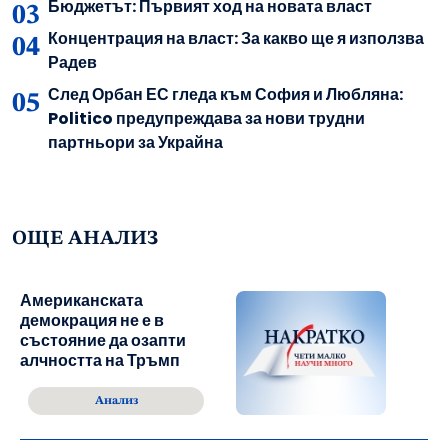
Бюджетът: Първият ход на новата власт
Концентрация на власт: За какво ще я използва
Радев
След Орбан ЕС гледа към София и Любляна:
Politico предупреждава за нови трудни
партньори за Украйна
ОЩЕ АНАЛИЗ
Американската
демокрация не е в
състояние да озапти
алчността на Тръмп
Анализ