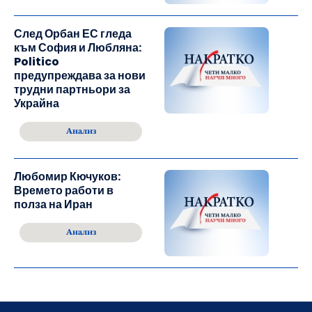
След Орбан ЕС гледа
към София и Любляна:
Politico
предупреждава за нови
трудни партньори за
Украйна
Анализ
Любомир Кючуков:
Времето работи в
полза на Иран
Анализ