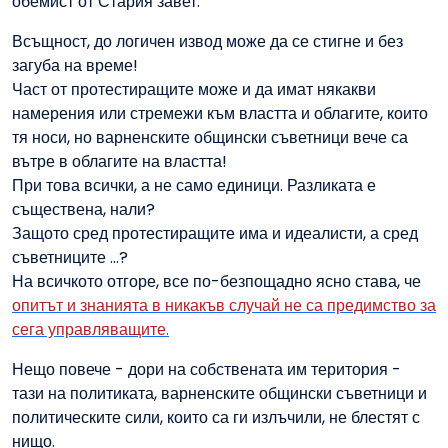
обемист от Стария завет.
Всъщност, до логичен извод може да се стигне и без
загуба на време!
Част от протестиращите може и да имат някакви
намерения или стремежи към властта и облагите, които
тя носи, но варненските общински съветници вече са
вътре в облагите на властта!
При това всички, а не само единици. Разликата е
съществена, нали?
Защото сред протестиращите има и идеалисти, а сред
съветниците ...?
На всичкото отгоре, все по-безпощадно ясно става, че
опитът и знанията в никакъв случай не са предимство за
сега управляващите.
Нещо повече - дори на собствената им територия -
тази на политиката, варненските общински съветници и
политическите сили, които са ги излъчили, не блестят с
нищо.