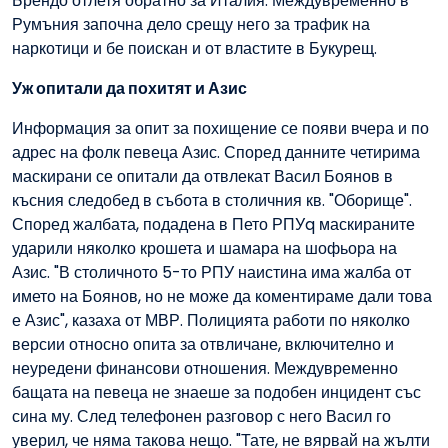
Брендо отлетя обратно за Италия. Междувременно в
Румъния започна дело срещу него за трафик на
наркотици и бе поискан и от властите в Букурещ.
Уж опитали да похитят и Азис
Информация за опит за похищение се появи вчера и по
адрес на фолк певеца Азис. Според данните четирима
маскирани се опитали да отвлекат Васил Боянов в
късния следобед в събота в столичния кв. "Оборище".
Според жалбата, подадена в Пето РПУq маскираните
ударили няколко крошета и шамара на шофьора на
Азис. "В столичното 5-то РПУ наистина има жалба от
името на Боянов, но не може да коментираме дали това
е Азис", казаха от МВР. Полицията работи по няколко
версии относно опита за отвличане, включително и
неуредени финансови отношения. Междувременно
бащата на певеца не знаеше за подобен инцидент със
сина му. След телефонен разговор с него Васил го
уверил, че няма такова нещо. "Тате, не вярвай на жълти