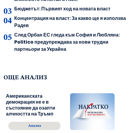
Бюджетът: Първият ход на новата власт
Концентрация на власт: За какво ще я използва
Радев
След Орбан ЕС гледа към София и Любляна:
Politico предупреждава за нови трудни
партньори за Украйна
ОЩЕ АНАЛИЗ
Американската
демокрация не е в
състояние да озапти
алчността на Тръмп
Анализ