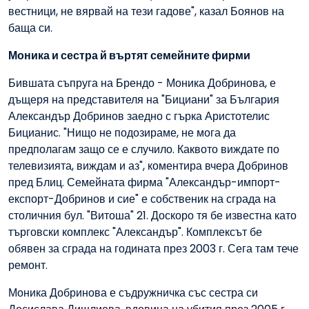
вестници, не вярвай на тези гадове", казал Боянов на
баща си.
Моника и сестра й въртят семейните фирми
Бившата съпруга на Брендо - Моника Добринова, е
дъщеря на представителя на "Бициани" за България
Александър Добринов заедно с гърка Аристотелис
Бицианис. "Нищо не подозираме, не мога да
предполагам защо се е случило. Каквото виждате по
телевизията, виждам и аз", коментира вчера Добринов
пред Блиц. Семейната фирма "Александър-импорт-
експорт-Добринов и сие" е собственик на сграда на
столичния бул. "Витоша" 21. Доскоро тя бе известна като
търговски комплекс "Александър". Комплексът бе
обявен за сграда на годината през 2003 г. Сега там тече
ремонт.
Моника Добринова е съдружничка със сестра си