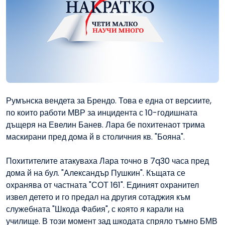
Румънска вендета за Брендо. Това е една от версиите,
по които работи МВР за инцидента с 10-годишната
дъщеря на Евелин Банев. Лара бе похитенаот трима
маскирани пред дома й в столичния кв. "Бояна".
Похитителите атакуваха Лара точно в 7q30 часа пред
дома й на бул. "Александър Пушкин". Къщата се
охранява от частната "СОТ 161". Единият охранител
извел детето и го предал на другия сотаджия към
служебната "Шкода Фабия", с която я карали на
училище. В този момент зад шкодата спряло тъмно БМВ