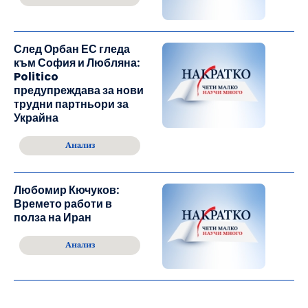
След Орбан ЕС гледа
към София и Любляна:
Politico
предупреждава за нови
трудни партньори за
Украйна
Анализ
Любомир Кючуков:
Времето работи в
полза на Иран
Анализ