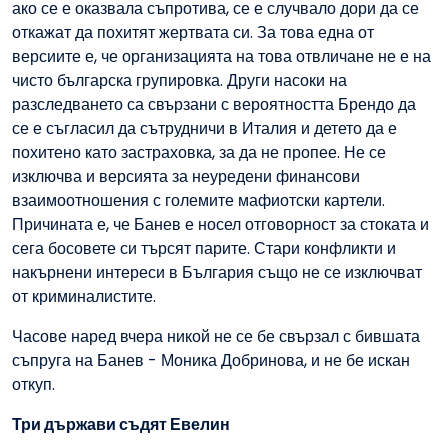
ако се е оказвала съпротива, се е случвало дори да се
откажат да похитят жертвата си. За това една от
версиите е, че организацията на това отвличане не е на
чисто българска групировка. Други насоки на
разследването са свързани с вероятността Брендо да
се е съгласил да сътрудничи в Италия и детето да е
похитено като застраховка, за да не пропее. Не се
изключва и версията за неуредени финансови
взаимоотношения с големите мафиотски картели.
Причината е, че Банев е носел отговорност за стоката и
сега босовете си търсят парите. Стари конфликти и
накърнени интереси в България също не се изключват
от криминалистите.
Часове наред вчера никой не се бе свързал с бившата
съпруга на Банев - Моника Добринова, и не бе искан
откуп.
Три държави съдят Евелин