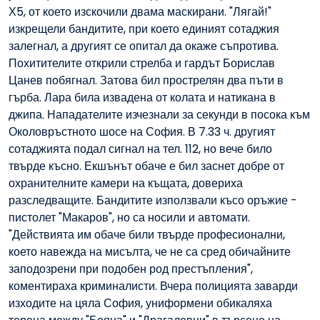
Х5, от което изскочили двама маскирани. "Лягай!"
изкрещели бандитите, при което единият сотаджия
залегнал, а другият се опитал да окаже съпротива.
Похитителите открили стрелба и гардът Борислав
Цанев побягнал. Затова бил прострелян два пъти в
гърба. Лара била извадена от колата и натикана в
джипа. Нападателите изчезнали за секунди в посока към
Околовръстното шосе на София. В 7.33 ч. другият
сотаджията подал сигнал на тел. 112, но вече било
твърде късно. Екшънът обаче е бил заснет добре от
охранителните камери на къщата, довериха
разследващите. Бандитите използвали късо оръжие -
пистолет "Макаров", но са носили и автомати.
"Действията им обаче били твърде професионални,
което навежда на мисълта, че не са сред обичайните
заподозрени при подобен род престъпления",
коментираха криминалисти. Вчера полицията заварди
изходите на цяла София, униформени обикаляха