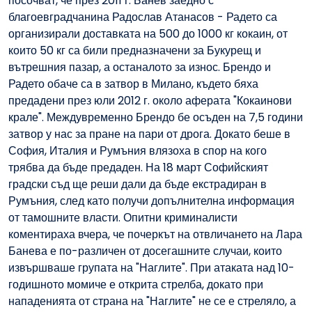
посочват, че през 2011 г. Банев заедно с
благоевградчанина Радослав Атанасов - Радето са
организирали доставката на 500 до 1000 кг кокаин, от
които 50 кг са били предназначени за Букурещ и
вътрешния пазар, а останалото за износ. Брендо и
Радето обаче са в затвор в Милано, където бяха
предадени през юли 2012 г. около аферата "Кокаинови
крале". Междувременно Брендо бе осъден на 7,5 години
затвор у нас за пране на пари от дрога. Докато беше в
София, Италия и Румъния влязоха в спор на кого
трябва да бъде предаден. На 18 март Софийският
градски съд ще реши дали да бъде екстрадиран в
Румъния, след като получи допълнителна информация
от тамошните власти. Опитни криминалисти
коментираха вчера, че почеркът на отвличането на Лара
Банева е по-различен от досегашните случаи, които
извършваше групата на "Наглите". При атаката над 10-
годишното момиче е открита стрелба, докато при
нападенията от страна на "Наглите" не се е стреляло, а