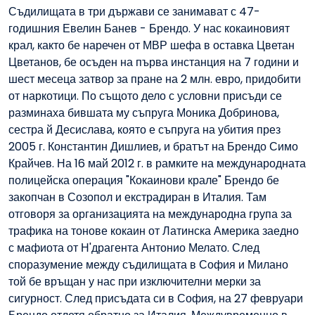
Съдилищата в три държави се занимават с 47-
годишния Евелин Банев - Брендо. У нас кокаиновият
крал, както бе наречен от МВР шефа в оставка Цветан
Цветанов, бе осъден на първа инстанция на 7 години и
шест месеца затвор за пране на 2 млн. евро, придобити
от наркотици. По същото дело с условни присъди се
разминаха бившата му съпруга Моника Добринова,
сестра й Десислава, която е съпруга на убития през
2005 г. Константин Дишлиев, и братът на Брендо Симо
Крайчев. На 16 май 2012 г. в рамките на международната
полицейска операция "Кокаинови крале" Брендо бе
закопчан в Созопол и екстрадиран в Италия. Там
отговоря за организацията на международна група за
трафика на тонове кокаин от Латинска Америка заедно
с мафиота от Н'драгента Антонио Мелато. След
споразумение между съдилищата в София и Милано
той бе връщан у нас при изключителни мерки за
сигурност. След присъдата си в София, на 27 февруари