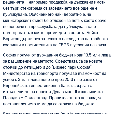
решенията – например продажба на държавни имоти
без търг, стенограма от заседанието все още не е
публикувана. Обяснението най-вероятно е, че
министерският съвет бе отложен за петък, което обаче
не попречи на пресслужбата да публикува част от
стенограмата, в която премиерът в оставка Бойко
Борисов държи реч за тежкото наследство на тройната
коалиция и постиженията на ГЕРБ в условия на криза.
София получи от държавния бюджет нови 13.5 млн. лева
за разширение на метрото. Средствата са за новите
отсечки до летището и до "Бизнес парк София".
Министерство на транспорта получава възможност да
усвои с 3 млн. лева повече през 2013 г. по заем от
Европейската инвестиционна банка, свързан с
изпълнението на проекта Дунав мост II и жп линията
Пловдив – Свиленград. Правителството посочва, че
постановлението няма да се отрази на бюджета.