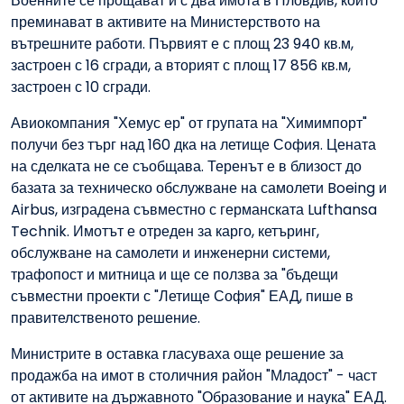
Военните се прощават и с два имота в Пловдив, които
преминават в активите на Министерството на
вътрешните работи. Първият е с площ 23 940 кв.м,
застроен с 16 сгради, а вторият с площ 17 856 кв.м,
застроен с 10 сгради.
Авиокомпания "Хемус ер" от групата на "Химимпорт"
получи без търг над 160 дка на летище София. Цената
на сделката не се съобщава. Теренът е в близост до
базата за техническо обслужване на самолети Boeing и
Airbus, изградена съвместно с германската Lufthansa
Technik. Имотът е отреден за карго, кетъринг,
обслужване на самолети и инженерни системи,
трафопост и митница и ще се ползва за "бъдещи
съвместни проекти с "Летище София" ЕАД, пише в
правителственото решение.
Министрите в оставка гласуваха още решение за
продажба на имот в столичния район "Младост" - част
от активите на държавното "Образование и наука" ЕАД.