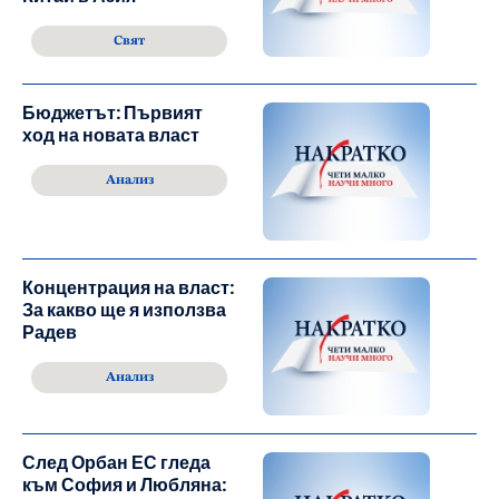
Свят
Бюджетът: Първият
ход на новата власт
Анализ
Концентрация на власт:
За какво ще я използва
Радев
Анализ
След Орбан ЕС гледа
към София и Любляна: