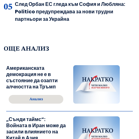
След Орбан ЕС гледа към София и Любляна:
Politico предупреждава за нови трудни
партньори за Украйна
ОЩЕ АНАЛИЗ
Американската
демокрация не е в
състояние да озапти
алчността на Тръмп
Анализ
„Сънди таймс“:
Войната в Иран може да
засили влиянието на
Китай в Азия