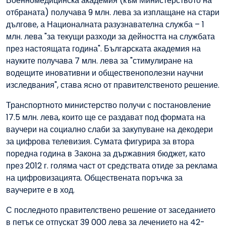
Военномедицинска академия (към Министерството на
отбраната) получава 9 млн. лева за изплащане на стари
дългове, а Националната разузнавателна служба – 1
млн. лева "за текущи разходи за дейността на службата
през настоящата година". Българската академия на
науките получава 7 млн. лева за "стимулиране на
водещите иновативни и общественополезни научни
изследвания", става ясно от правителственото решение.
Транспортното министерство получи с постановление
17.5 млн. лева, които ще се раздават под формата на
ваучери на социално слаби за закупуване на декодери
за цифрова телевизия. Сумата фигурира за втора
поредна година в Закона за държавния бюджет, като
през 2012 г. голяма част от средствата отиде за реклама
на цифровизацията. Обществената поръчка за
ваучерите е в ход.
С последното правителствено решение от заседанието
в петък се отпускат 39 000 лева за лечението на 42-