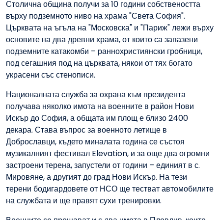
Столична община получи за 10 години собствеността
върху подземното ниво на храма "Света София".
Църквата на ъгъла на "Московска" и "Париж" лежи върху
основите на два древни храма, от които са запазени
подземните катакомби – раннохристиянски гробници,
под сегашния под на църквата, някои от тях богато
украсени със стенописи.
Националната служба за охрана към президента
получава няколко имота на военните в район Нови
Искър до София, а общата им площ е близо 2400
декара. Става въпрос за военното летище в
Доброславци, където миналата година се състоя
музикалният фестивал Elevation, и за още два огромни
застроени терена, запустели от години – единият в с.
Мировяне, а другият до град Нови Искър. На тези
терени бодигардовете от НСО ще тестват автомобилите
на службата и ще правят сухи тренировки.