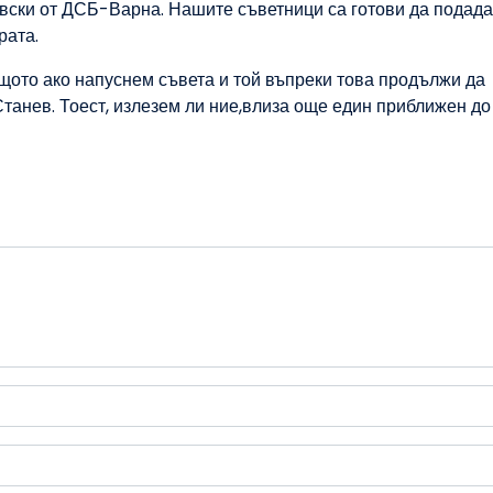
вски от ДСБ-Варна. Нашите съветници са готови да подада
рата.
щото ако напуснем съвета и той въпреки това продължи да
 Станев. Тоест, излезем ли ние,влиза още един приближен д