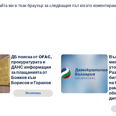
айта ми в този браузър за следващия път когато коментирам
ДБ поиска от OFAC,
Въ
прокуратурата и
ми
ДАНС информация
уто
за плащанията от
Раз
Божков към
бил
Борисов и Горанов
на 
рам
об
Политика
ди