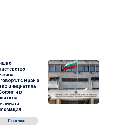
.
ншно
нистерство
чнява:
говорът с Иран е
 по инициатива
София и в
ките на
ичайната
пломация
Политика