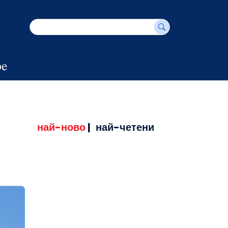
е
най-ново
|
най-четени