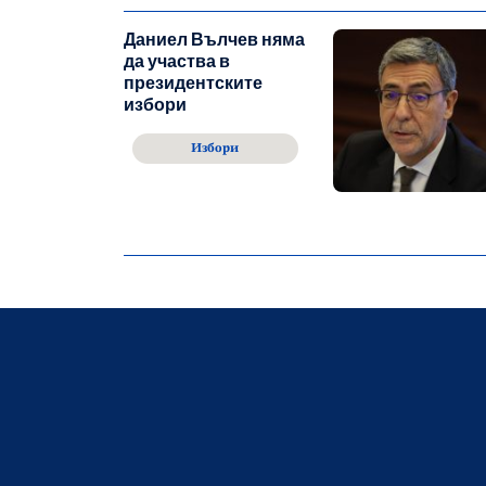
Даниел Вълчев няма
да участва в
президентските
избори
Избори