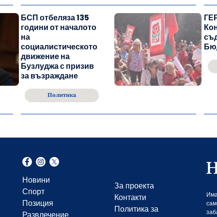
БСП отбеляза 135
ГЕР
години от началото
Ко
на
съ
социалистическото
Бю
движение на
Бузлуджа с призив
за възраждане
Политика
Новини
За проекта
Спорт
Има
Контакти
Позиция
сам
Политика за
заб
Развлечение