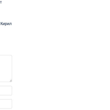
т
о Кирил