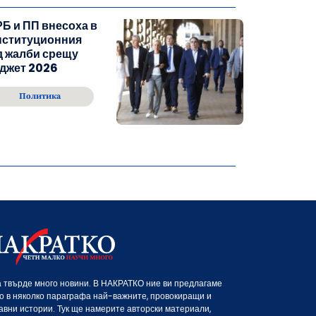
Б и ПП внесоха в
нституционния
д жалби срещу
джет 2026
Политика
 твърде много новини. В НАКРАТКО ние ви предлагаме
о в няколко параграфа най-важните, провокиращи и
авни истории. Тук ще намерите авторски материали,