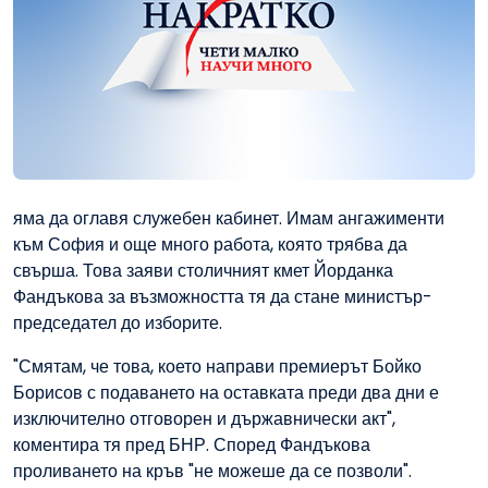
яма да оглавя служебен кабинет. Имам ангажименти
към София и още много работа, която трябва да
свърша. Това заяви столичният кмет Йорданка
Фандъкова за възможността тя да стане министър-
председател до изборите.
"Смятам, че това, което направи премиерът Бойко
Борисов с подаването на оставката преди два дни е
изключително отговорен и държавнически акт",
коментира тя пред БНР. Според Фандъкова
проливането на кръв "не можеше да се позволи".