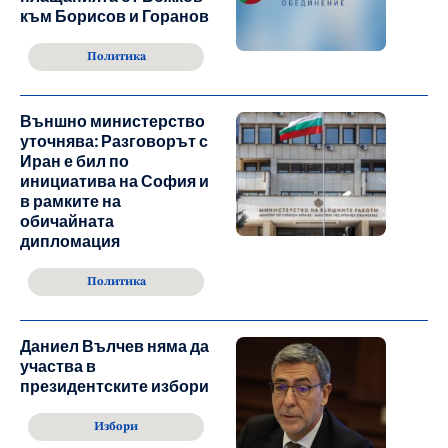
към Борисов и Горанов
Политика
Външно министерство
уточнява: Разговорът с
Иран е бил по
инициатива на София и
в рамките на
обичайната
дипломация
Политика
Даниел Вълчев няма да
участва в
президентските избори
Избори