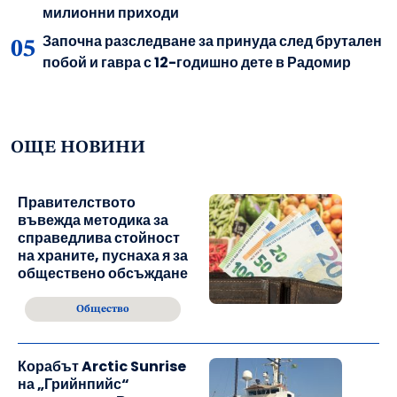
милионни приходи
Започна разследване за принуда след брутален
побой и гавра с 12-годишно дете в Радомир
ОЩЕ НОВИНИ
Правителството
въвежда методика за
справедлива стойност
на храните, пуснаха я за
обществено обсъждане
Общество
Корабът Arctic Sunrise
на „Грийнпийс“