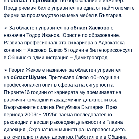
на
област Търговище
. По образование е инженер.
Предприемач, бил е управител на една от най-големите
фирми за производство на мека мебел в България.
➢ За областен управител на
област Хасково
е
назначен Тодор Иванов. Юрист е по образование.
Развива професионалната си кариера в Адвокатска
колегия – Хасково. Близо 5 години е бил е юрисконсулт
в Общинска администрация – Димитровград.
➢ Георги Жеков е назначен за областен управител
на
област Шумен
. Притежава близо 40-годишен
професионален опит в сферата на сигурността.
Първите 16 години от кариерата му преминават на
различни командни и академични длъжности във
Въоръжените сили на Република България. През
периода 2003г.- 2025г. заема последователно
ръководни и висши ръководни длъжности в Главна
дирекция „Охрана“ към министъра на правосъдието,
включително главен директор. Работил е и в Община