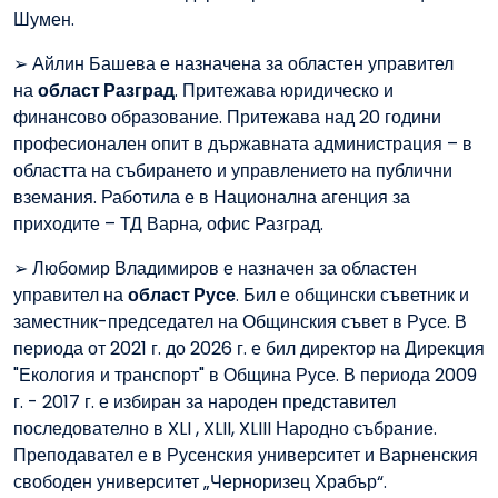
Шумен.
➢ Айлин Башева е назначена за областен управител
на
област Разград
. Притежава юридическо и
финансово образование. Притежава над 20 години
професионален опит в държавната администрация – в
областта на събирането и управлението на публични
вземания. Работила е в Национална агенция за
приходите – ТД Варна, офис Разград.
➢ Любомир Владимиров е назначен за областен
управител на
област Русе
. Бил е общински съветник и
заместник-председател на Общинския съвет в Русе. В
периода от 2021 г. до 2026 г. е бил директор на Дирекция
"Екология и транспорт" в Община Русе. В периода 2009
г. - 2017 г. е избиран за народен представител
последователно в XLI , XLII, XLIII Народно събрание.
Преподавател е в Русенския университет и Варненския
свободен университет „Черноризец Храбър“.