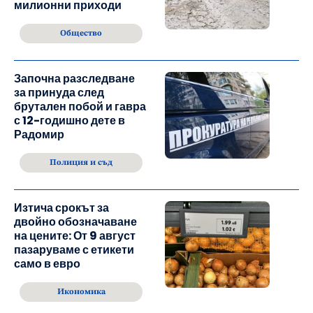
милионни приходи
Общество
Започна разследване
за принуда след
брутален побой и гавра
с 12-годишно дете в
Радомир
Полиция и съд
Изтича срокът за
двойно обозначаване
на цените: От 9 август
пазаруваме с етикети
само в евро
Икономика