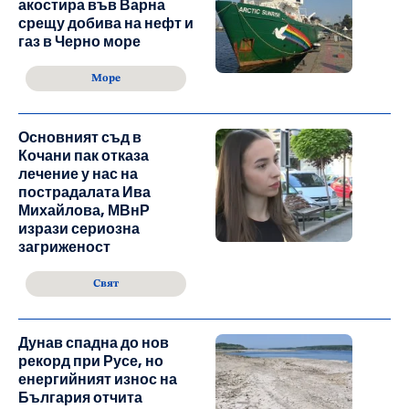
акостира във Варна
срещу добива на нефт и
газ в Черно море
Море
Основният съд в
Кочани пак отказа
лечение у нас на
пострадалата Ива
Михайлова, МВнР
изрази сериозна
загриженост
Свят
Дунав спадна до нов
рекорд при Русе, но
енергийният износ на
България отчита