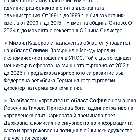
на местното самоуправление и местната
администрация, както и опит в държавната
администрация. От 1991 г. до 1999 г. е бил заместник-
кмет, а от 2003 г. до 2015 г. – кмет на община Ситово. От
2024 г. до момента е секретар в Община Силистра.
➢ Михаил Кашеров е назначен за областен управител
на
област Сливен
. Завършил е Международни
икономически отношения в УНСС. Той е дългогодишен
мениджър в сферата на външната търговия, от 2012 г.
до 2025 г. продължава кариерното си развитие във
Федерална република Германия като търговски
директор на германска компания.
➢ За областен управител на
област София
е назначена
Йовелина Тихова. Притежава богат административен и
управленски опит. Кариерата ѝ преминава през
Държавната комисия по сигурността на информацията,
както и през ръководни позиции в общински дружества
и в частния сектор.