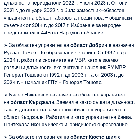
длъжност в периода юли 2022 г. – юли 2023 г. От юни
2021 г. до януари 2022 г. е била заместник-областен
управител на област Габрово, а преди това – общински
съветник от 2014 г. до 2017 г. Избрана е за народен
представител в 44-ото Народно събрание.
➢ За областен управител на
област Добрич
е назначен
Руслан Томов. По образование е юрист. От 1987 г. до
2024 г. работи в системата на МВР, като е заемал
различни длъжности, включително началник РУ МВР
Генерал Тошево от 1992 г. до 2003 г. , а от 2003 г. до
2024 г. - началник ГПУ – Генерал Тошево.
➢ Бисер Николов е назначен за областен управител
на
област Кърджали
. Заемал е както същата длъжност,
така и длъжността заместник областен управител на
област Кърджали. Работил е и като управител на банка.
Притежава икономическо и юридическо образование.
➢ За областен управител на
област Кюстендил
е