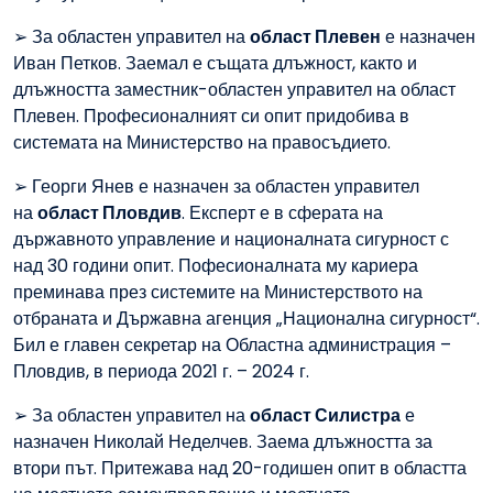
➢ За областен управител на
област Плевен
е назначен
Иван Петков. Заемал е същата длъжност, както и
длъжността заместник-областен управител на област
Плевен. Професионалният си опит придобива в
системата на Министерство на правосъдието.
➢ Георги Янев е назначен за областен управител
на
област Пловдив
. Експерт е в сферата на
държавното управление и националната сигурност с
над 30 години опит. Пофесионалната му кариера
преминава през системите на Министерството на
отбраната и Държавна агенция „Национална сигурност“.
Бил е главен секретар на Областна администрация –
Пловдив, в периода 2021 г. – 2024 г.
➢ За областен управител на
област Силистра
е
назначен Николай Неделчев. Заема длъжността за
втори път. Притежава над 20-годишен опит в областта