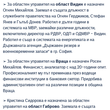
➢ За областен управител на
област Видин
е назначен
Огнян Михайлов. Заемал е същата длъжност в
служебните правителства на Огнян Герджиков, Стефан
Янев и Гълъб Донев. Работил е дълги години в
системата на МВР, заемайки различни длъжности,
включително директор на РДВР, ОДП и ОДМВР - Видин.
Работил е също в системата на енергетиката и на
Държавната агенция „Държавен резерв и
военновременни запаси” в гр. София.
➢ За областен управител на
Враца
е назначен Росен
Михайлов. Финансист, анализатор с над 20-години опит.
Професионалният му път преминава през водещи
финансови институции в банковия скетор. Придобива
административен опит на различни позиции в община
Враца.
➢ Кристина Сидорова е назначена за областен
управител на
област Габрово
. Заемала е същата