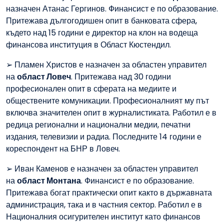
назначен Атанас Гергинов. Финансист е по образование.
Притежава дългогодишен опит в банковата сфера,
където над 15 години е директор на клон на водеща
финансова институция в Област Кюстендил.
➢ Пламен Христов е назначен за областен управител
на
област Ловеч
. Притежава над 30 години
професионален опит в сферата на медиите и
обществените комуникации. Професионалният му път
включва значителен опит в журналистиката. Работил е в
редица регионални и национални медии, печатни
издания, телевизии и радиа. Последните 14 години е
кореспондент на БНР в Ловеч.
➢ Иван Каменов е назначен за областен управител
на
област Монтана
. Финансист е по образование.
Притежава богат практически опит както в държавната
администрация, така и в частния сектор. Работил е в
Националния осигурителен институт като финансов