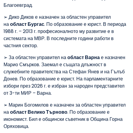
Благоевград.
➢ Дико Диков е назначен за областен управител
на
област Бургас
. По образование е юрист. В периода
1988 г. – 2013 г. професионалното му развитие е в
системата на МВР. В последните години работи в
частния сектор.
➢ За областен управител на
област Варна
е назначен
Марио Смърков. Заемал е същата длъжност в
служебните правителства на Стефан Янев и на Гълъб
Донев. По образование е юрист. На парламентарните
избори през 2026 г. е избран за народен представител
от 3-ти МИР – Варна.
➢ Марин Богомилов е назначен за областен управител
на
област Велико Търново
. По образование е
икономист. Бил е общински съветник в Община Горна
Оряховица.