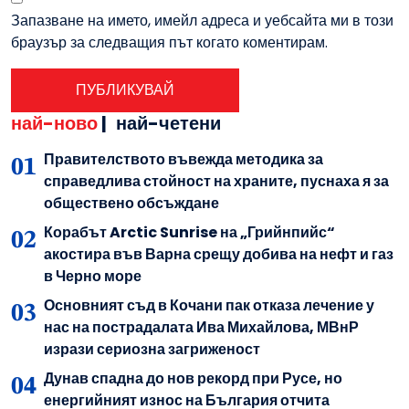
Запазване на името, имейл адреса и уебсайта ми в този
браузър за следващия път когато коментирам.
най-ново
|
най-четени
Правителството въвежда методика за
справедлива стойност на храните, пуснаха я за
обществено обсъждане
Корабът Arctic Sunrise на „Грийнпийс“
акостира във Варна срещу добива на нефт и газ
в Черно море
Основният съд в Кочани пак отказа лечение у
нас на пострадалата Ива Михайлова, МВнР
изрази сериозна загриженост
Дунав спадна до нов рекорд при Русе, но
енергийният износ на България отчита