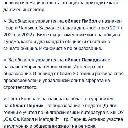
ревизор и в Националната агенция за приходите като
данъчен инспектор.
➢ За областен управител на
област Ямбол
е назначен
Георги Чалъков. Заемал е същата длъжност през 2017 г,
2021 г. и 2022 г. Бил е също заместник-кмет на община
Тунджа, както и два мандата общински съветник в
същата община. Икономист е по образование.
➢ За областен управител на
област Пазарджик
е
назначен Борислав Богословов. Инженер е по
образование. В период от близо 20 години развива своя
професионален и управленски опит в сферата на
строителството.
➢ Грета Колева е назначена за областен управител
на
област Перник
. По образование е педагог. Дълги
години е учител по български език и литература в XIII ОУ
„Св. Св. Кирил и Методий“ – гр. Перник. Активно участва
в културния и обществен живот на региона.