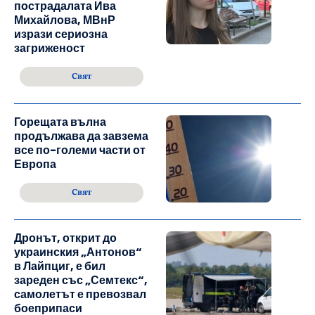
пострадалата Ива
Михайлова, МВнР
изрази сериозна
загриженост
Свят
Горещата вълна
продължава да завзема
все по-големи части от
Европа
Свят
Дронът, открит до
украинския „Антонов“
в Лайпциг, е бил
зареден със „Семтекс“,
самолетът е превозвал
боеприпаси