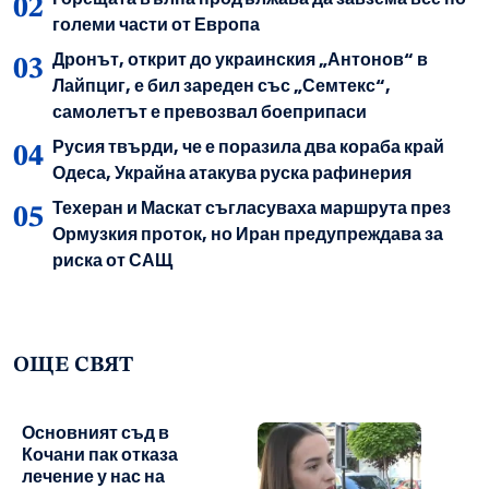
големи части от Европа
Дронът, открит до украинския „Антонов“ в
Лайпциг, е бил зареден със „Семтекс“,
самолетът е превозвал боеприпаси
Русия твърди, че е поразила два кораба край
Одеса, Украйна атакува руска рафинерия
Техеран и Маскат съгласуваха маршрута през
Ормузкия проток, но Иран предупреждава за
риска от САЩ
ОЩЕ СВЯТ
Основният съд в
Кочани пак отказа
лечение у нас на