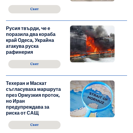
Свят
Русия твърди, че е
поразила два кораба
край Одеса, Украйна
атакува руска
рафинерия
Свят
Техеран и Маскат
съгласуваха маршрута
през Ормузкия проток,
но Иран
предупреждава за
риска от САЩ
Свят