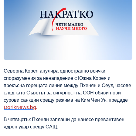
Северна Корея анулира едностранно всички
споразумения за ненападение с Южна Корея и
прекъсна горещата линия между Пхенян и Сеул, часове
след като Съветът за сигурност на ООН обяви нови
сурови санкции срещу режима на Ким Чен Ун, предаде
DarikNews.bg
.
В четвъртък Пхенян заплаши да нанесе превантивен
ядрен удар срещу САЩ.