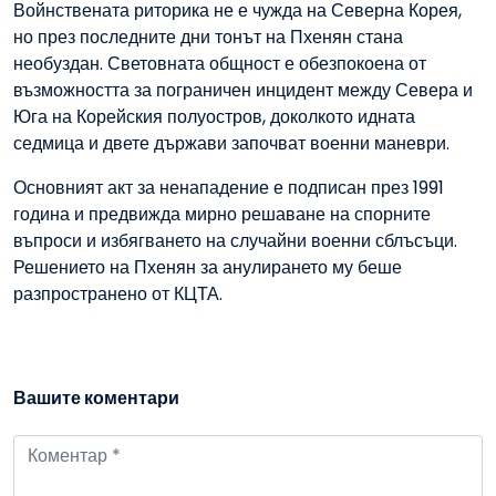
Войнствената риторика не е чужда на Северна Корея,
но през последните дни тонът на Пхенян стана
необуздан. Световната общност е обезпокоена от
възможността за пограничен инцидент между Севера и
Юга на Корейския полуостров, доколкото идната
седмица и двете държави започват военни маневри.
Основният акт за ненападение е подписан през 1991
година и предвижда мирно решаване на спорните
въпроси и избягването на случайни военни сблъсъци.
Решението на Пхенян за анулирането му беше
разпространено от КЦТА.
Вашите коментари