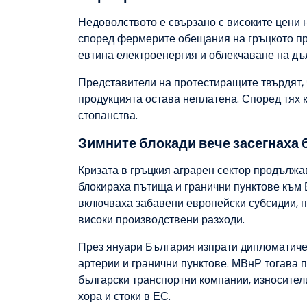
Недоволството е свързано с високите цени н
според фермерите обещания на гръцкото пра
евтина електроенергия и облекчаване на дъ
Представители на протестиращите твърдят, ч
продукцията остава неплатена. Според тях 
стопанства.
Зимните блокади вече засегнаха 
Кризата в гръцкия аграрен сектор продължа
блокираха пътища и гранични пунктове към 
включваха забавени европейски субсидии, 
високи производствени разходи.
През януари България изпрати дипломатиче
артерии и гранични пунктове. МВнР тогава п
български транспортни компании, износител
хора и стоки в ЕС.