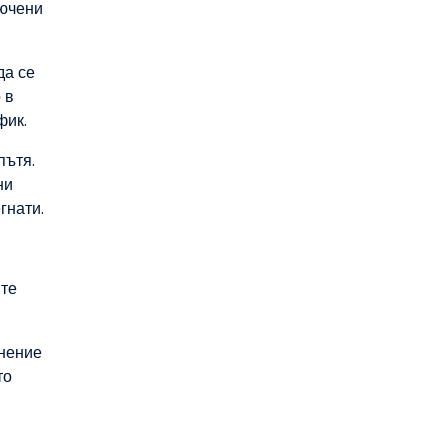
лючени
да се
 в
фик.
пътя.
ни
гнати.
ите
днение
то