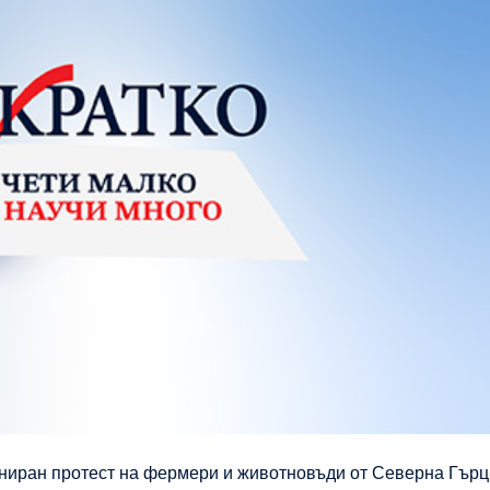
аниран протест на фермери и животновъди от Северна Гърц