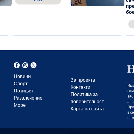
сам
Свят
пр
бо
Новини
За проекта
Спорт
Има
Контакти
Позиция
сам
Политика за
заб
Развлечение
поверителност
ана
Море
Пра
Карта на сайта
в с
нам