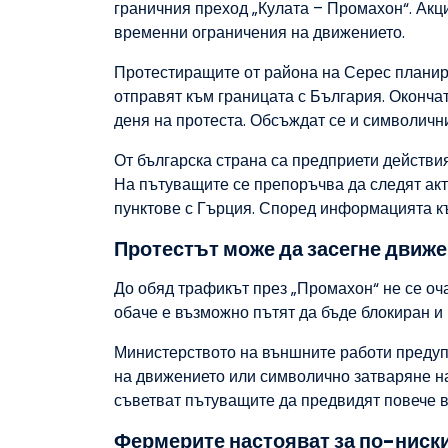
граничния преход „Кулата – Промахон“. Акци
временни ограничения на движението.
Протестиращите от района на Серес планират
отправят към границата с България. Оконча
деня на протеста. Обсъждат се и символични
От българска страна са предприети действия
На пътуващите се препоръчва да следят акт
пунктове с Гърция. Според информацията къ
Протестът може да засегне движе
До обяд трафикът през „Промахон“ не се о
обаче е възможно пътят да бъде блокиран и 
Министерството на външните работи предуп
на движението или символично затваряне на
съветват пътуващите да предвидят повече в
Фермерите настояват за по-ниск