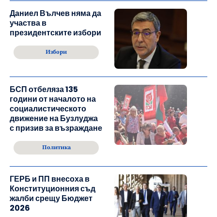
Даниел Вълчев няма да
участва в
президентските избори
Избори
БСП отбеляза 135
години от началото на
социалистическото
движение на Бузлуджа
с призив за възраждане
Политика
ГЕРБ и ПП внесоха в
Конституционния съд
жалби срещу Бюджет
2026