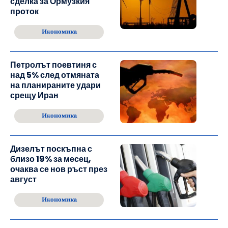
сделка за Ормузкия
проток
Икономика
Петролът поевтиня с
над 5% след отмяната
на планираните удари
срещу Иран
Икономика
Дизелът поскъпна с
близо 19% за месец,
очаква се нов ръст през
август
Икономика