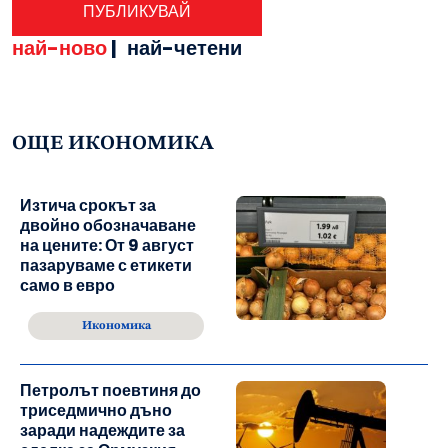
най-ново
|
най-четени
ОЩЕ ИКОНОМИКА
Изтича срокът за
двойно обозначаване
на цените: От 9 август
пазаруваме с етикети
само в евро
Икономика
Петролът поевтиня до
триседмично дъно
заради надеждите за