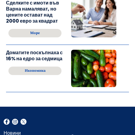
Сделките с имоти във
Варна намаляват, но
цените остават над
2000 евро за квадрат
Море
Доматите поскъпнаха с
16% на едро за седмица
Икономика
Новини