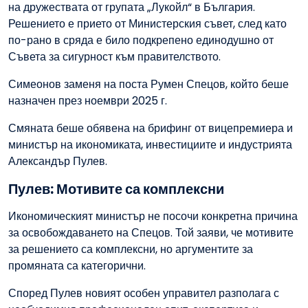
на дружествата от групата „Лукойл“ в България.
Решението е прието от Министерския съвет, след като
по-рано в сряда е било подкрепено единодушно от
Съвета за сигурност към правителството.
Симеонов заменя на поста Румен Спецов, който беше
назначен през ноември 2025 г.
Смяната беше обявена на брифинг от вицепремиера и
министър на икономиката, инвестициите и индустрията
Александър Пулев.
Пулев: Мотивите са комплексни
Икономическият министър не посочи конкретна причина
за освобождаването на Спецов. Той заяви, че мотивите
за решението са комплексни, но аргументите за
промяната са категорични.
Според Пулев новият особен управител разполага с