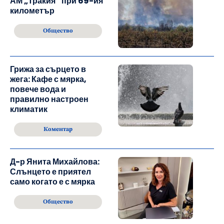
АМ „Тракия“ при 69-ия
километър
Общество
Грижа за сърцето в
жега: Кафе с мярка,
повече вода и
правилно настроен
климатик
Коментар
Д-р Янита Михайлова:
Слънцето е приятел
само когато е с мярка
Общество