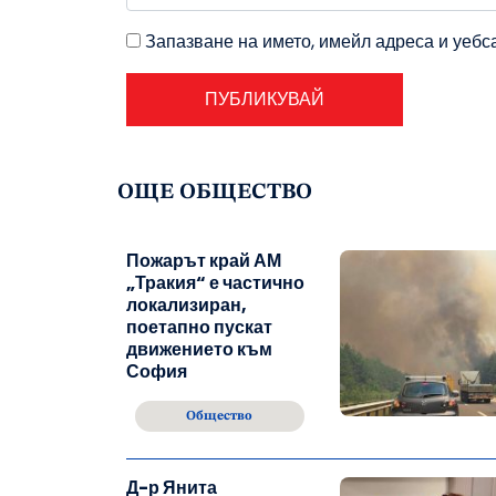
Запазване на името, имейл адреса и уебс
ОЩЕ ОБЩЕСТВО
Пожарът край АМ
„Тракия“ е частично
локализиран,
поетапно пускат
движението към
София
Общество
Д-р Янита