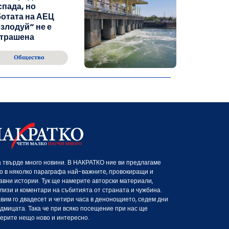
спада, но
отата на АЕЦ
злодуй“ не е
страшена
Общество
 твърде много новини. В НАКРАТКО ние ви предлагаме
о в няколко параграфа най-важните, провокиращи и
авни истории. Тук ще намерите авторски материали,
лизи и коментари на събитията от страната и чужбина.
вим го двадесет и четири часа в денонощието, седем дни
едмицата. Така че при всяко посещение при нас ще
ерите нещо ново и интересно.