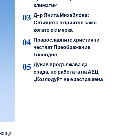
климатик
Д-р Янита Михайлова:
Слънцето е приятел само
когато е с мярка
Православните християни
честват Преображение
Господне
Дунав продължава да
спада, но работата на АЕЦ
„Козлодуй“ не е застрашена
снощи.