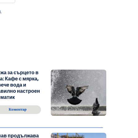
.
жа за сърцето в
а: Кафе с мярка,
ече вода и
авилно настроен
иматик
Коментар
нав продължава