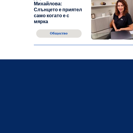
Михайлова:
Слънцето е приятел
само когато е с
мярка
Общество