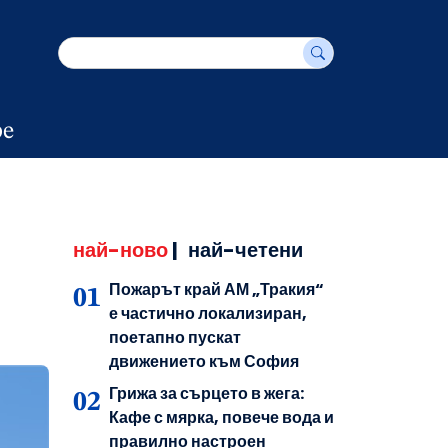
е
най-ново
|
най-четени
Пожарът край АМ „Тракия“
е частично локализиран,
поетапно пускат
движението към София
Грижа за сърцето в жега:
Кафе с мярка, повече вода и
правилно настроен