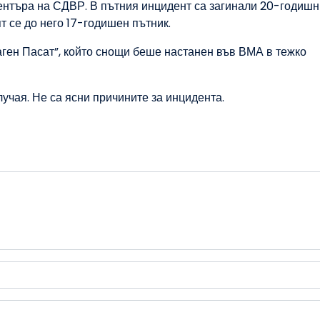
ентъра на СДВР. В пътния инцидент са загинали 20-годишн
т се до него 17-годишен пътник.
ген Пасат”, който снощи беше настанен във ВМА в тежко
учая. Не са ясни причините за инцидента.