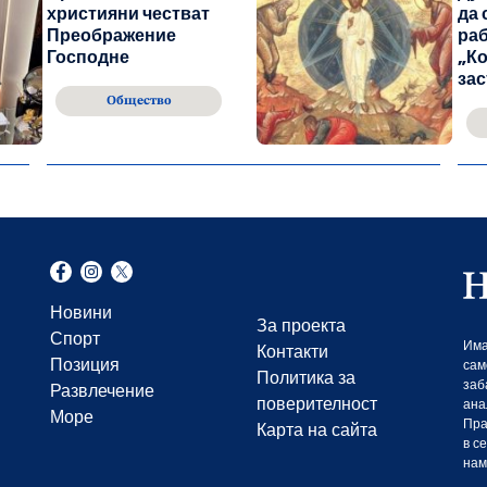
християни честват
да 
Преображение
раб
Господне
„Ко
за
Общество
Новини
За проекта
Спорт
Има
Контакти
Позиция
сам
Политика за
заб
Развлечение
поверителност
ана
Море
Пра
Карта на сайта
в с
нам