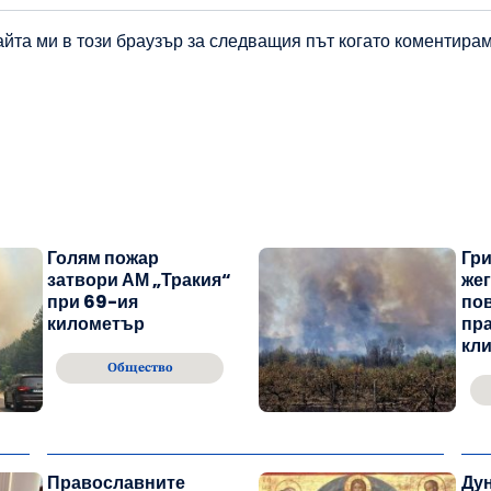
айта ми в този браузър за следващия път когато коментирам
Голям пожар
Гри
затвори АМ „Тракия“
жег
при 69-ия
пов
километър
пр
кл
Общество
Православните
Ду