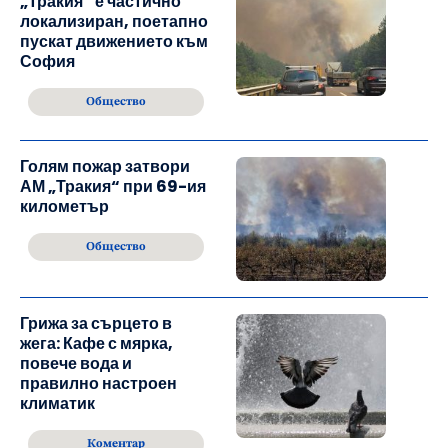
„Тракия“ е частично
локализиран, поетапно
пускат движението към
София
Общество
Голям пожар затвори
АМ „Тракия“ при 69-ия
километър
Общество
Грижа за сърцето в
жега: Кафе с мярка,
повече вода и
правилно настроен
климатик
Коментар