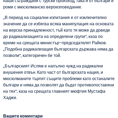
наши съграждани с турски произход, така и от българи и
роми с мюсюлманско вероизповедание.
„В период на социални изпитания е от изключително
значение да се избягва всяка манипулация на основата
на верска принадлежност, тъй като тя може да доведе
до радикализацията на определени групи“, каза по
време на срещата министър-председателят Райков.
„Подобна радикализация българската държава няма да
позволи“, категоричен бе той.
„Българският Ислям е напълно чужд на радикални
внушения отвън. Като част от българската нация, и
мюсюлманите търпят същите проблеми като останалите
българи и няма да позволят да бъдат противопоставяни
на тях“, каза на срещата главният мюфтия Мустафа
Хаджи.
Вашите коментари