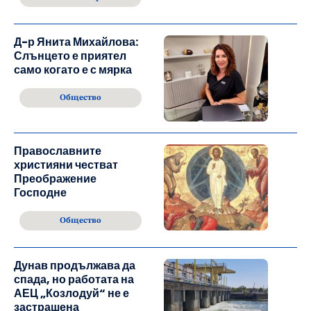
Д-р Янита Михайлова:
Слънцето е приятел
само когато е с мярка
Общество
Православните
християни честват
Преображение
Господне
Общество
Дунав продължава да
спада, но работата на
АЕЦ „Козлодуй“ не е
застрашена