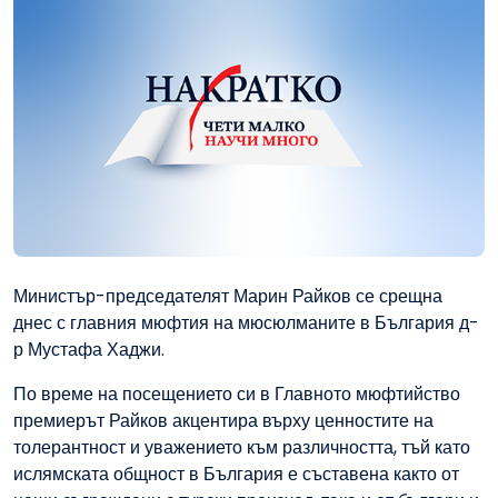
Министър-председателят Марин Райков се срещна
днес с главния мюфтия на мюсюлманите в България д-
р Мустафа Хаджи.
По време на посещението си в Главното мюфтийство
премиерът Райков акцентира върху ценностите на
толерантност и уважението към различността, тъй като
ислямската общност в България е съставена както от