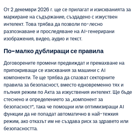
От 2 декември 2026 г. ще се прилагат и изискванията за
маркиране на съдържание, създадено с изкуствен
интелект. Това трябва да позволи по-лесно
разпознаване и проследяване на AI-генерирани
изображения, видео, аудио и текст.
По-малко дублиращи се правила
Договорените промени предвиждат и премахване на
припокриващи се изисквания за машини с AI
компоненти. Те ще трябва да спазват секторните
правила за безопасност, вместо едновременно тях и
пълния режим по Акта за изкуствения интелект. Ще бъде
стеснено и определението за „компонент за
безопасност“, така че помощни или оптимизиращи AI
функции да не попадат автоматично в най-тежкия
режим, ако отказът им не създава риск за здравето или
безопасността.