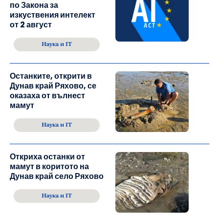
по Закона за
изкуствения интелект
от 2 август
Наука и IT
Останките, открити в
Дунав край Ряхово, се
оказаха от вълнест
мамут
Наука и IT
Откриха останки от
мамут в коритото на
Дунав край село Ряхово
Наука и IT