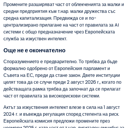
Промените разширяват част от облекченията за малки и
средни предприятия към т.нар. малки дружества със
средна капитализация. Предвижда се и по-
централизирано прилагане на част от правилата за AI
системи с общо предназначение чрез Европейската
служба за изкуствен интелект.
Още не е окончателно
Споразумението е предварително. То трябва да бъде
формално одобрено от Европейския парламент и
Съвета на ЕС, преди да стане закон. Двете институции
целят това да се случи преди 2 август 2026 г., когато по
действащата рамка трябва да започнат да се прилагат
част от правилата за високорискови системи.
Актът за изкуствения интелект влезе в сила на 1 август
2024 г. и въвежда регулация според степента на риск.
Европейската комисия предложи промените през
ноември 2025 г. като част от т.нар. дигитален омнибус за