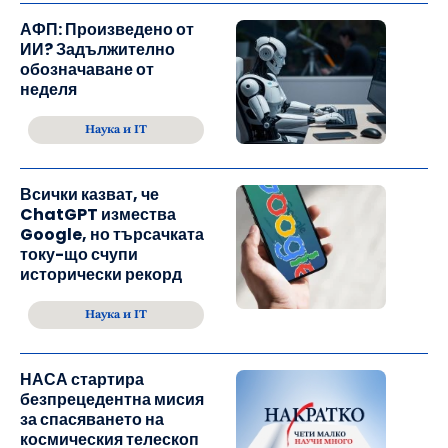
АФП: Произведено от
ИИ? Задължително
обозначаване от
неделя
Наука и IT
Всички казват, че
ChatGPT измества
Google, но търсачката
току-що счупи
исторически рекорд
Наука и IT
НАСА стартира
безпрецедентна мисия
за спасяването на
космическия телескоп