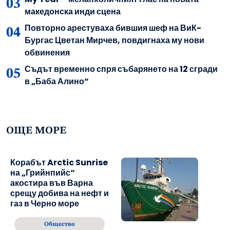
македонска инди сцена
Повторно арестуваха бившия шеф на ВиК-
Бургас Цветан Мирчев, повдигнаха му нови
обвинения
Съдът временно спря събарянето на 12 сгради
в „Баба Алино“
ОЩЕ МОРЕ
Корабът Arctic Sunrise
на „Грийнпийс“
акостира във Варна
срещу добива на нефт и
газ в Черно море
Общество