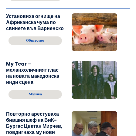
Установиха огнище на
Африканска чума по
свинете във Варненско
Общество
My Tear –
меланхоличният глас
на новата македонска
инди сцена
Музика
Повторно арестуваха
бившия шеф на ВиК-
Бургас Цветан Мирчев,
повдигнаха му нови