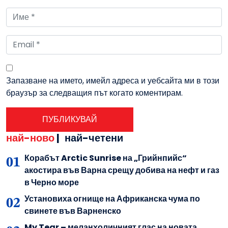
Запазване на името, имейл адреса и уебсайта ми в този
браузър за следващия път когато коментирам.
най-ново
|
най-четени
Корабът Arctic Sunrise на „Грийнпийс“
акостира във Варна срещу добива на нефт и газ
в Черно море
Установиха огнище на Африканска чума по
свинете във Варненско
My Tear – меланхоличният глас на новата