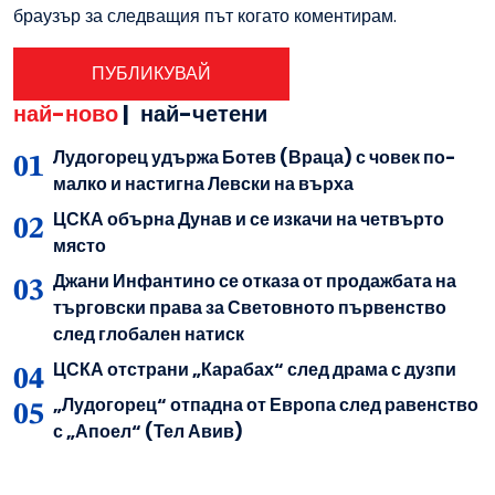
браузър за следващия път когато коментирам.
най-ново
|
най-четени
Лудогорец удържа Ботев (Враца) с човек по-
малко и настигна Левски на върха
ЦСКА обърна Дунав и се изкачи на четвърто
място
Джани Инфантино се отказа от продажбата на
търговски права за Световното първенство
след глобален натиск
ЦСКА отстрани „Карабах“ след драма с дузпи
„Лудогорец“ отпадна от Европа след равенство
с „Апоел“ (Тел Авив)