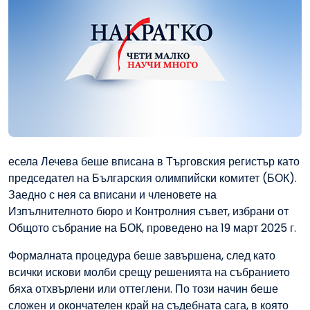
есела Лечева беше вписана в Търговския регистър като
председател на Българския олимпийски комитет (БОК).
Заедно с нея са вписани и членовете на
Изпълнителното бюро и Контролния съвет, избрани от
Общото събрание на БОК, проведено на 19 март 2025 г.
Формалната процедура беше завършена, след като
всички искови молби срещу решенията на събранието
бяха отхвърлени или оттеглени. По този начин беше
сложен и окончателен край на съдебната сага, в която