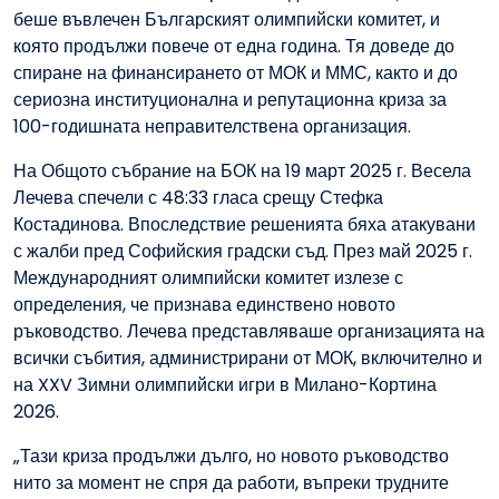
беше въвлечен Българският олимпийски комитет, и
която продължи повече от една година. Тя доведе до
спиране на финансирането от МОК и ММС, както и до
сериозна институционална и репутационна криза за
100-годишната неправителствена организация.
На Общото събрание на БОК на 19 март 2025 г. Весела
Лечева спечели с 48:33 гласа срещу Стефка
Костадинова. Впоследствие решенията бяха атакувани
с жалби пред Софийския градски съд. През май 2025 г.
Международният олимпийски комитет излезе с
определения, че признава единствено новото
ръководство. Лечева представляваше организацията на
всички събития, администрирани от МОК, включително и
на XXV Зимни олимпийски игри в Милано-Кортина
2026.
„Тази криза продължи дълго, но новото ръководство
нито за момент не спря да работи, въпреки трудните