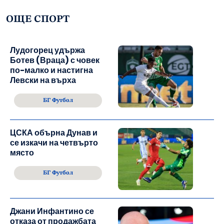
ОЩЕ СПОРТ
Лудогорец удържа
Ботев (Враца) с човек
по-малко и настигна
Левски на върха
БГ Футбол
ЦСКА обърна Дунав и
се изкачи на четвърто
място
БГ Футбол
Джани Инфантино се
отказа от продажбата