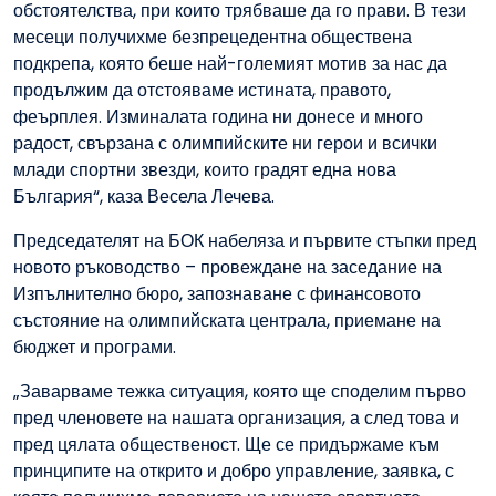
обстоятелства, при които трябваше да го прави. В тези
месеци получихме безпрецедентна обществена
подкрепа, която беше най-големият мотив за нас да
продължим да отстояваме истината, правото,
феърплея. Изминалата година ни донесе и много
радост, свързана с олимпийските ни герои и всички
млади спортни звезди, които градят една нова
България“, каза Весела Лечева.
Председателят на БОК набеляза и първите стъпки пред
новото ръководство – провеждане на заседание на
Изпълнително бюро, запознаване с финансовото
състояние на олимпийската централа, приемане на
бюджет и програми.
„Заварваме тежка ситуация, която ще споделим първо
пред членовете на нашата организация, а след това и
пред цялата общественост. Ще се придържаме към
принципите на открито и добро управление, заявка, с