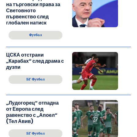
на търговски права за
Световното
първенство след
глобален натиск
Футбол
ЦСКА отстрани
„Карабах“ след драма с
дузпи
БГ Футбол
„Лудогорец“ отпадна
от Европа след
равенство с „Апоел“
(Тел Авив)
БГ Футбол