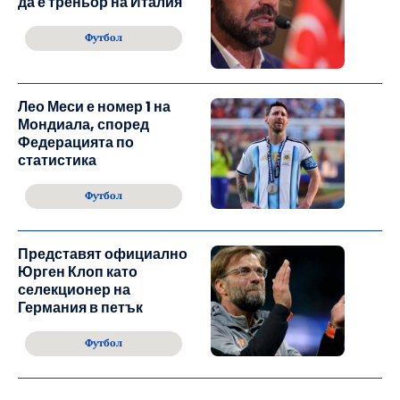
да е треньор на Италия
Футбол
Лео Меси е номер 1 на
Мондиала, според
Федерацията по
статистика
Футбол
Представят официално
Юрген Клоп като
селекционер на
Германия в петък
Футбол