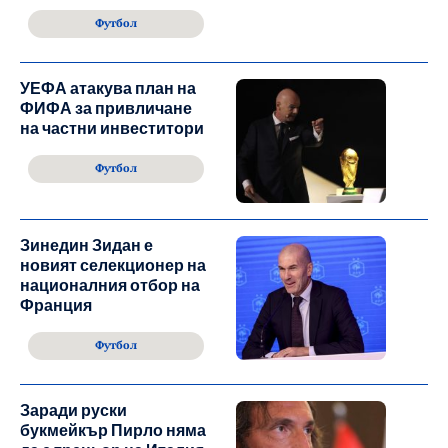
Футбол
УЕФА атакува план на
ФИФА за привличане
на частни инвеститори
Футбол
Зинедин Зидан е
новият селекционер на
националния отбор на
Франция
Футбол
Заради руски
букмейкър Пирло няма