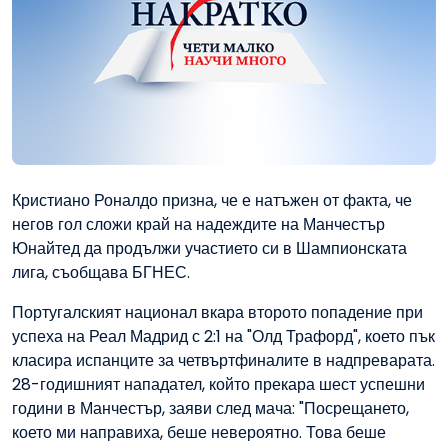
Кристиано Роналдо призна, че е натъжен от факта, че
негов гол сложи край на надеждите на Манчестър
Юнайтед да продължи участието си в Шампионската
лига, съобщава БГНЕС.
Португалският национал вкара второто попадение при
успеха на Реал Мадрид с 2:1 на "Олд Трафорд", което пък
класира испанците за четвъртфиналите в надпреварата.
28-годишният нападател, който прекара шест успешни
години в Манчестър, заяви след мача: "Посрещането,
което ми направиха, беше невероятно. Това беше