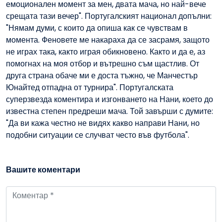
емоционален момент за мен, двата мача, но най-вече
срещата тази вечер". Португалският национал допълни:
"Нямам думи, с които да опиша как се чувствам в
момента. Феновете ме накараха да се засрамя, защото
не играх така, както играя обикновено. Както и да е, аз
помогнах на моя отбор и вътрешно съм щастлив. От
друга страна обаче ми е доста тъжно, че Манчестър
Юнайтед отпадна от турнира". Португалската
суперзвезда коментира и изгонването на Нани, което до
известна степен предреши мача. Той завърши с думите:
"Да ви кажа честно не видях какво направи Нани, но
подобни ситуации се случват често във футбола".
Вашите коментари