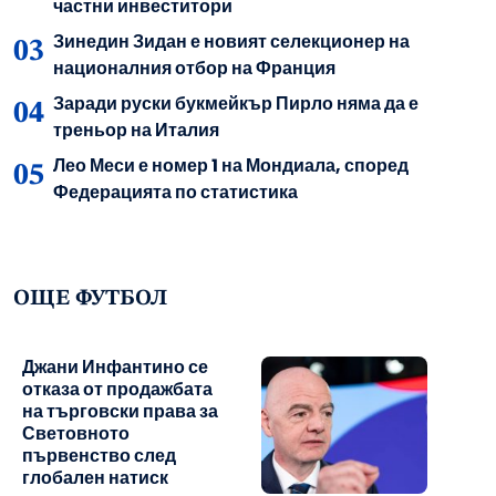
частни инвеститори
Зинедин Зидан е новият селекционер на
националния отбор на Франция
Заради руски букмейкър Пирло няма да е
треньор на Италия
Лео Меси е номер 1 на Мондиала, според
Федерацията по статистика
ОЩЕ ФУТБОЛ
Джани Инфантино се
отказа от продажбата
на търговски права за
Световното
първенство след
глобален натиск