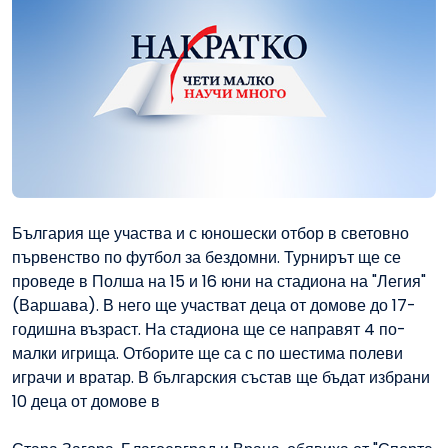
България ще участва и с юношески отбор в световно
първенство по футбол за бездомни. Турнирът ще се
проведе в Полша на 15 и 16 юни на стадиона на "Легия"
(Варшава). В него ще участват деца от домове до 17-
годишна възраст. На стадиона ще се направят 4 по-
малки игрища. Отборите ще са с по шестима полеви
играчи и вратар. В българския състав ще бъдат избрани
10 деца от домове в