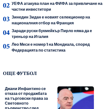
УЕФА атакува план на ФИФА за привличане на
частни инвеститори
Зинедин Зидан е новият селекционер на
националния отбор на Франция
Заради руски букмейкър Пирло няма да е
треньор на Италия
Лео Меси е номер 1 на Мондиала, според
Федерацията по статистика
ОЩЕ ФУТБОЛ
Джани Инфантино се
отказа от продажбата
на търговски права за
Световното
първенство след