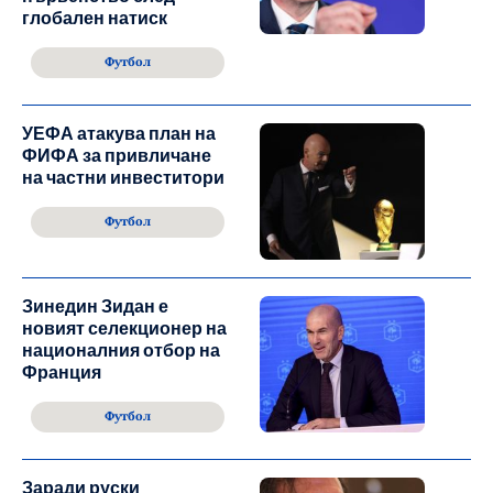
глобален натиск
Футбол
УЕФА атакува план на
ФИФА за привличане
на частни инвеститори
Футбол
Зинедин Зидан е
новият селекционер на
националния отбор на
Франция
Футбол
Заради руски