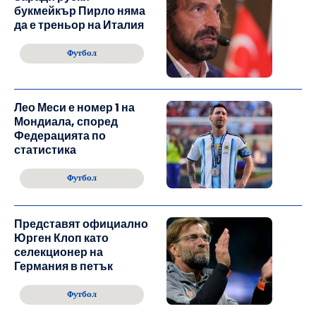
букмейкър Пирло няма
да е треньор на Италия
Футбол
Лео Меси е номер 1 на
Мондиала, според
Федерацията по
статистика
Футбол
Представят официално
Юрген Клоп като
селекционер на
Германия в петък
Футбол