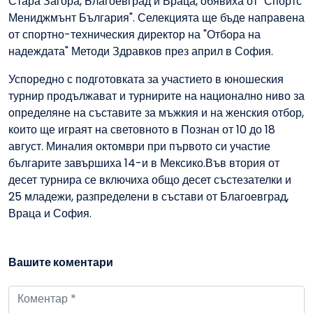
Стара Загора, Благоевград и Враца, обявиха от "Спортс
Мениджмънт България". Селекцията ще бъде направена
от спортно-техническия директор на "Отбора на
надеждата" Методи Здравков през април в София.
Успоредно с подготовката за участието в юношеския
турнир продължават и турнирите на национално ниво за
определяне на съставите за мъжкия и на женския отбор,
които ще играят на световното в Познан от 10 до 18
август. Миналия октомври при първото си участие
българите завършиха 14-и в Мексико.Във втория от
десет турнира се включиха общо десет състезателки и
25 младежи, разпределени в състави от Благоевград,
Враца и София.
Вашите коментари