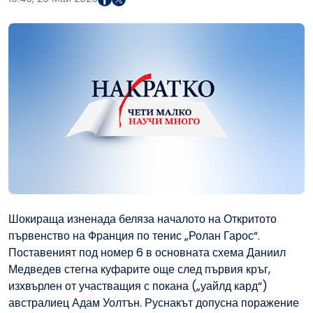
Шокираща изненада беляза началото на Откритото
първенство на Франция по тенис „Ролан Гарос“.
Поставеният под номер 6 в основната схема Даниил
Медведев стегна куфарите още след първия кръг,
изхвърлен от участващия с покана („уайлд кард“)
австралиец Адам Уолтън. Руснакът допусна поражение