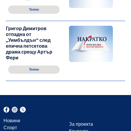
Тенис
Григор Димитров
отпадна от
„Уимбълдън“ след
епична петсетова
драма срещу Артър
Фери
Тенис
Новини
За проекта
Спорт