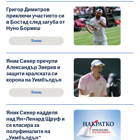
Григор Димитров
приключи участието си
в Бостад след загуба от
Нуно Боржеш
Тенис
Яник Синер пречупи
Александър Зверев и
защити кралската си
корона на Уимбълдън
Тенис
Яник Синер надделя
над Ян-Ленард Щруф и
се класира за
полуфиналите на
„Уимбълдън“