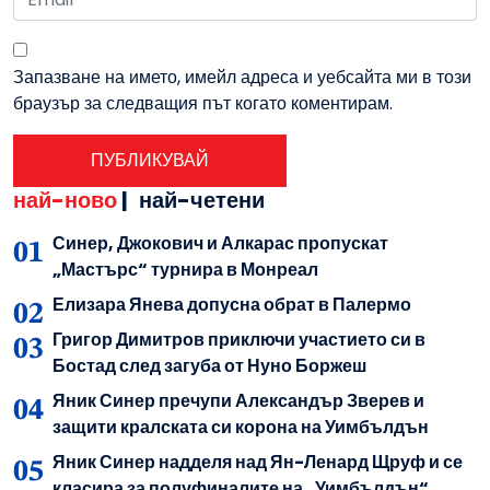
Запазване на името, имейл адреса и уебсайта ми в този
браузър за следващия път когато коментирам.
най-ново
|
най-четени
Синер, Джокович и Алкарас пропускат
„Мастърс“ турнира в Монреал
Елизара Янева допусна обрат в Палермо
Григор Димитров приключи участието си в
Бостад след загуба от Нуно Боржеш
Яник Синер пречупи Александър Зверев и
защити кралската си корона на Уимбълдън
Яник Синер надделя над Ян-Ленард Щруф и се
класира за полуфиналите на „Уимбълдън“