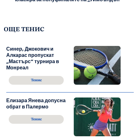
ОЩЕ ТЕНИС
Синер, Джокович и
Алкарас пропускат
„Мастърс“ турнира в
Монреал
Тенис
Елизара Янева допусна
обрат в Палермо
Тенис