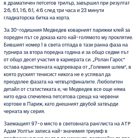
в драматичен петсетов трилър, завършил при резултат
2:6, 6:1, 1:6, 6:1, 4:6 след три часа и 23 минути
гладиаторска битка на корта.
За 30-годишния Медведев коварният парижки клей за
пореден път се доказа като най-голямото му проклятие.
Бившият номер 1 в света отпада в тази ранна фаза на
турнира за втора поредна година и за общо седми път
от общо десет участия в кариерата си. „Ролан Гарос“
остава единствената надпревара от „Големия шлем“, в
която руският тенисист никога не е успявал да
преодолее фазата на четвъртфиналите. Любопитен
детайл от статистиката е, че Медведев все още няма
нито една спечелена петсетова среща на червени
кортове в Париж, като днешният двубой затвърди
черната му серия.
Заемащият 97-о място в световната ранглиста на ATP
Адам Уолтън записа най-значимия триумф в