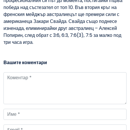
професионалния си път до момента, постигайки първа
победа над състезател от топ 10. Във втория кръг на
френския мейджър австралиецът ще премери сили с
американеца Закари Свайда. Свайда също поднесе
изненада, елиминирайки друг австралиец – Алексей
Попирин, след обрат с 3:6, 6:3, 7:6(3), 7:5 за малко под
три часа игра.
Вашите коментари