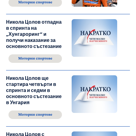
Моторни спортове
Никола Цолов отпадна
в спринта на
„Хунгароринг“ и
получи наказание за
основното състезание
Моторни спортове
Никола Цолов ще
стартира четвърти в
спринта и седми в
основното състезание
в Унгария
Моторни спортове
Никола Цолов с