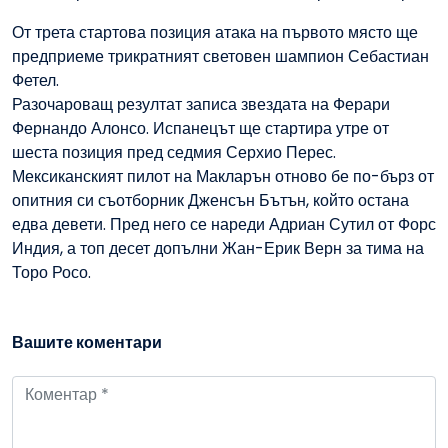
От трета стартова позиция атака на първото място ще
предприеме трикратният световен шампион Себастиан
Фетел.
Разочароващ резултат записа звездата на Ферари
Фернандо Алонсо. Испанецът ще стартира утре от
шеста позиция пред седмия Серхио Перес.
Мексиканският пилот на Макларън отново бе по-бърз от
опитния си съотборник Дженсън Бътън, който остана
едва девети. Пред него се нареди Адриан Сутил от Форс
Индия, а топ десет допълни Жан-Ерик Верн за тима на
Торо Росо.
Вашите коментари