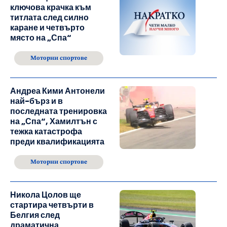
ключова крачка към
титлата след силно
каране и четвърто
място на „Спа“
Моторни спортове
Андреа Кими Антонели
най-бърз и в
последната тренировка
на „Спа“, Хамилтън с
тежка катастрофа
преди квалификацията
Моторни спортове
Никола Цолов ще
стартира четвърти в
Белгия след
драматична