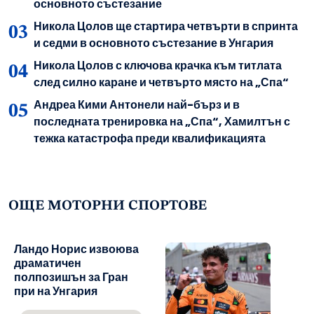
основното състезание
Никола Цолов ще стартира четвърти в спринта
и седми в основното състезание в Унгария
Никола Цолов с ключова крачка към титлата
след силно каране и четвърто място на „Спа“
Андреа Кими Антонели най-бърз и в
последната тренировка на „Спа“, Хамилтън с
тежка катастрофа преди квалификацията
ОЩЕ МОТОРНИ СПОРТОВЕ
Ландо Норис извоюва
драматичен
полпозишън за Гран
при на Унгария