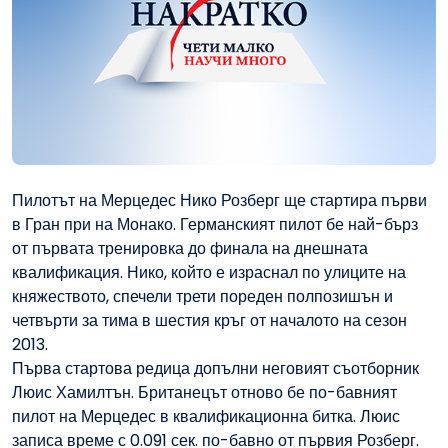
Пилотът на Мерцедес Нико Розберг ще стартира първи
в Гран при на Монако. Германският пилот бе най-бърз
от първата тренировка до финала на днешната
квалификация. Нико, който е израснал по улиците на
княжеството, спечели трети пореден полпозишън и
четвърти за тима в шестия кръг от началото на сезон
2013.
Първа стартова редица допълни неговият съотборник
Люис Хамилтън. Британецът отново бе по-бавният
пилот на Мерцедес в квалификационна битка. Люис
записа време с 0.091 сек. по-бавно от първия Розберг.