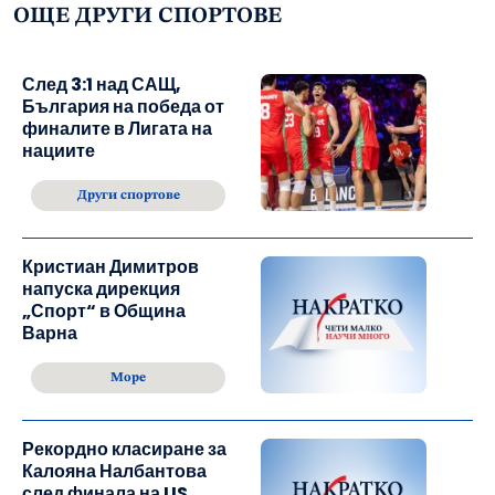
ОЩЕ ДРУГИ СПОРТОВЕ
След 3:1 над САЩ,
България на победа от
финалите в Лигата на
нациите
Други спортове
Кристиан Димитров
напуска дирекция
„Спорт“ в Община
Варна
Море
Рекордно класиране за
Калояна Налбантова
след финала на US