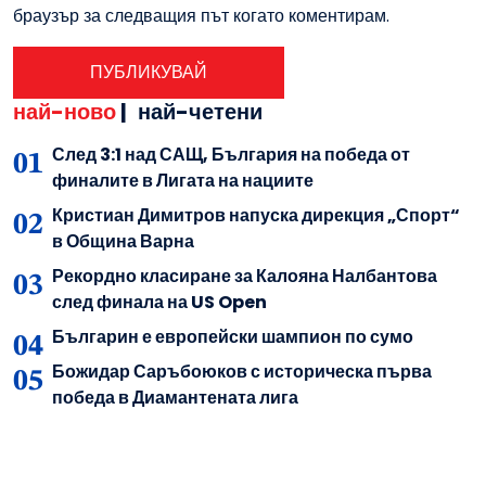
браузър за следващия път когато коментирам.
най-ново
|
най-четени
След 3:1 над САЩ, България на победа от
финалите в Лигата на нациите
Кристиан Димитров напуска дирекция „Спорт“
в Община Варна
Рекордно класиране за Калояна Налбантова
след финала на US Open
Българин е европейски шампион по сумо
Божидар Саръбоюков с историческа първа
победа в Диамантената лига