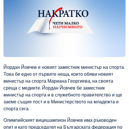
Йордан Йовчев е новият заместник министър на спорта.
Това бе едно от първите неща, които обяви новият
министър на спорта Мариана Георгиева, на своята
среща с медиите. Йордан Йовчев бе заместник
министър на спорта и в служебното правителство и ще
заеме същия пост и в Министерството на младежта и
спорта сега.
Олимпийският вицешампион Йовчев има ръководен
опит и като председател на Българската федерация по