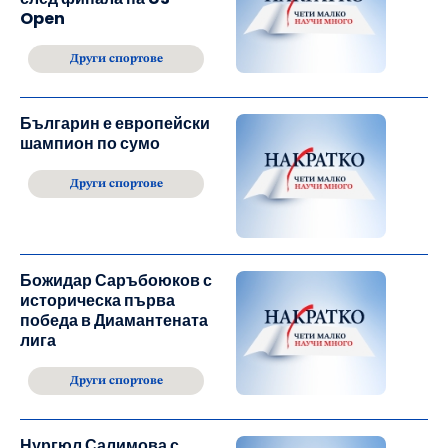
Open
Други спортове
Българин е европейски
шампион по сумо
Други спортове
Божидар Саръбоюков с
историческа първа
победа в Диамантената
лига
Други спортове
Нургюл Салимова с