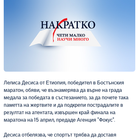
Лелиса Десиса от Етиопия, победител в Бостънския
маратон, обяви, че възнамерява да върне на града
медала за победата в състезанието, за да почете така
паметта на жертвите и да подкрепи пострадалите в
резултат на атентата, извършен край финала на
маратона на 15 април, предаде Агенция "Фокус".
Десиса отбелязва, че спортът трябва да доставя