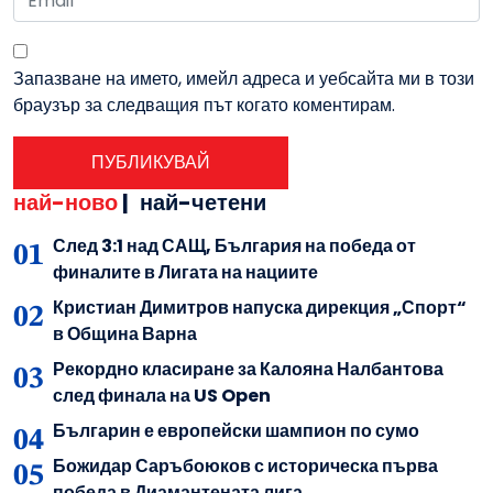
Запазване на името, имейл адреса и уебсайта ми в този
браузър за следващия път когато коментирам.
най-ново
|
най-четени
След 3:1 над САЩ, България на победа от
финалите в Лигата на нациите
Кристиан Димитров напуска дирекция „Спорт“
в Община Варна
Рекордно класиране за Калояна Налбантова
след финала на US Open
Българин е европейски шампион по сумо
Божидар Саръбоюков с историческа първа
победа в Диамантената лига