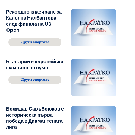
Рекордно класиране за
Калояна Налбантова
след финала на US
Open
Други спортове
Българин е европейски
шампион по сумо
Други спортове
Божидар Саръбоюков с
историческа първа
победа в Диамантената
лига