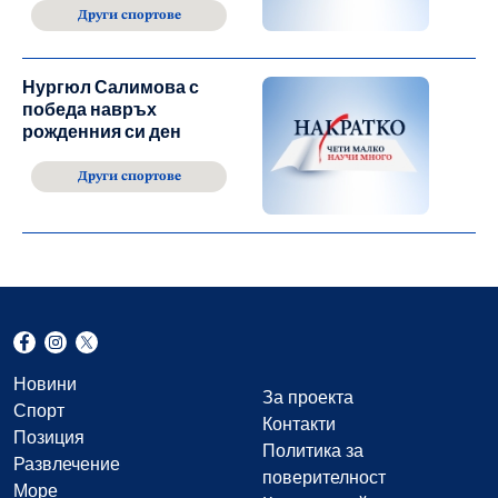
Други спортове
Нургюл Салимова с
победа навръх
рожденния си ден
Други спортове
Новини
За проекта
Спорт
Контакти
Позиция
Политика за
Развлечение
поверителност
Море