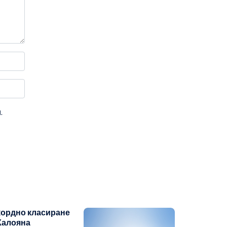
.
кордно класиране
Калояна