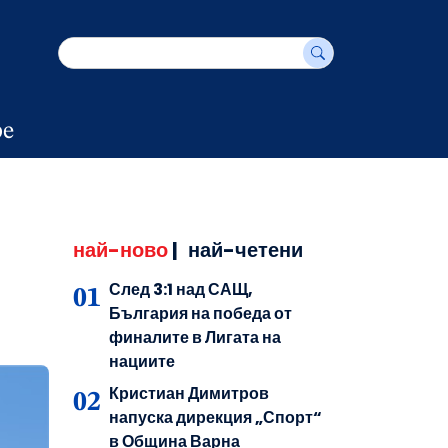
е
най-ново
|
най-четени
След 3:1 над САЩ,
България на победа от
финалите в Лигата на
нациите
Кристиан Димитров
напуска дирекция „Спорт“
в Община Варна