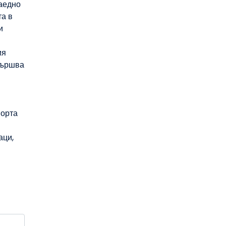
заедно
та в
и
ия
вършва
порта
аци,