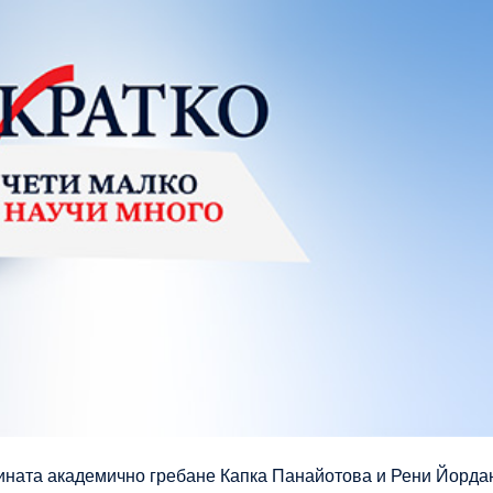
ината академично гребане Капка Панайотова и Рени Йорда