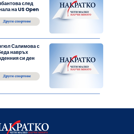
лбантова след
нала на US Open
Други спортове
ргюл Салимова с
беда навръх
денния си ден
Други спортове