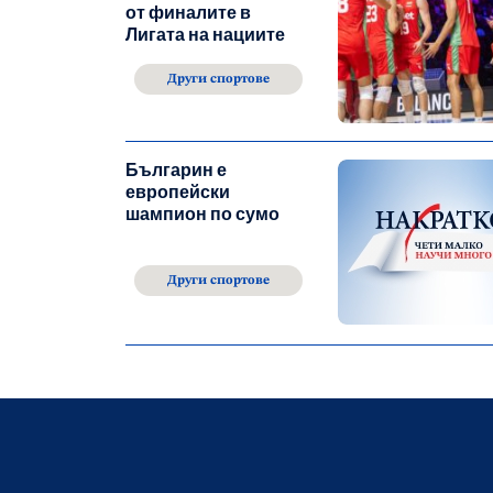
от финалите в
Лигата на нациите
Други спортове
Българин е
европейски
шампион по сумо
Други спортове