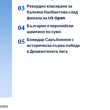
Рекордно класиране за
Калояна Налбантова след
финала на US Open
Българин е европейски
шампион по сумо
Божидар Саръбоюков с
историческа първа победа
в Диамантената лига
нова