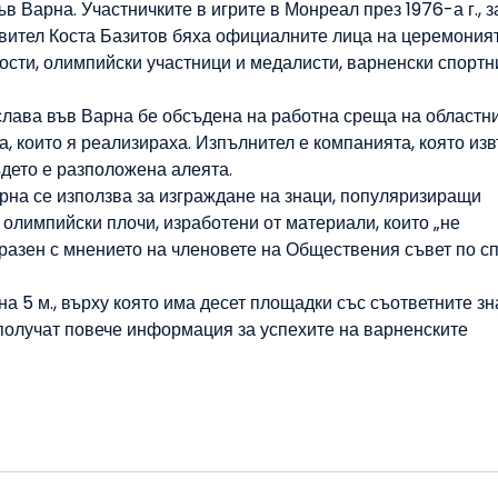
в Варна. Участничките в игрите в Монреал през 1976-а г., 
авител Коста Базитов бяха официалните лица на церемония
ости, олимпийски участници и медалисти, варненски спортн
слава във Варна бе обсъдена на работна среща на областн
, които я реализираха. Изпълнител е компанията, която из
ъдето е разположена алеята.
рна се използва за изграждане на знаци, популяризиращи
 олимпийски плочи, изработени от материали, които „не
бразен с мнението на членовете на Обществения съвет по с
а 5 м., върху която има десет площадки със съответните зн
 получат повече информация за успехите на варненските