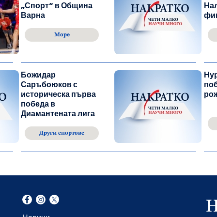
„Спорт“ в Община
На
Варна
фи
Море
Божидар
Ну
Саръбоюков с
по
историческа първа
рож
победа в
Диамантената лига
Други спортове