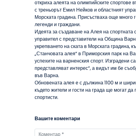
откриха алеята на олимпийските спортове въ
с треньорът Емил Нейков и областният упр
Морската градина. Присъстваха още много г
легенди и граждани.
Идеята за създаване на Алея на спортната 
управител с представители на Община Варна
укрепването на ската в Морската градина, к
„Станчовата алея” в Приморския парк на Ва
успехите на варненския спорт. Изградени са
представляват интерес”, а видът им бе съо
във Варна.
Обновената алея е с дължина 1100 м и ширин
където жители и гости на града ще могат да
спортисти.
Вашите коментари