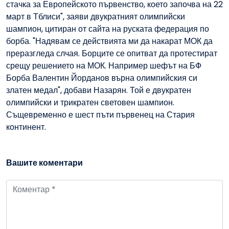
стачка за Европейското първенство, което започва на 22
март в Тблиси", заяви двукратният олимпийски
шампион, цитиран от сайта на руската федерация по
борба. "Надявам се действията ми да накарат МОК да
преразгледа слчая. Борците се опитват да протестират
срещу решението на МОК. Например шефът на БФ
Борба Валентин Йорданов върна олимпийския си
златен медал", добави Назарян. Той е двукратен
олимпийски и трикратен световен шампион.
Същевременно е шест пъти първенец на Стария
континент.
Вашите коментари