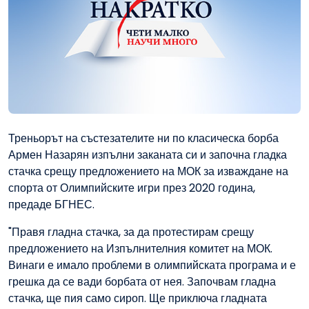
Треньорът на състезателите ни по класическа борба
Армен Назарян изпълни заканата си и започна гладка
стачка срещу предложението на МОК за изваждане на
спорта от Олимпийските игри през 2020 година,
предаде БГНЕС.
"Правя гладна стачка, за да протестирам срещу
предложението на Изпълнителния комитет на МОК.
Винаги е имало проблеми в олимпийската програма и е
грешка да се вади борбата от нея. Започвам гладна
стачка, ще пия само сироп. Ще приключа гладната