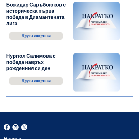
Божидар Саръбоюков с
историческа първа
победа в Диамантената
лига
Други спортове
Нургюл Салимова с
победа навръх
рожденния си ден
Други спортове
Новини