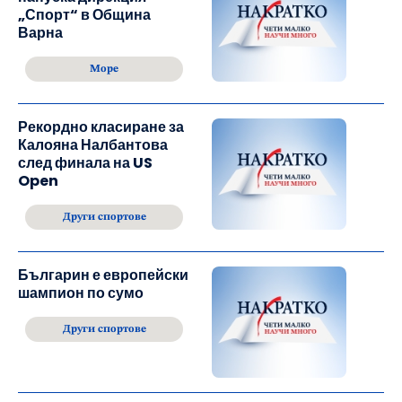
„Спорт“ в Община
Варна
Море
Рекордно класиране за
Калояна Налбантова
след финала на US
Open
Други спортове
Българин е европейски
шампион по сумо
Други спортове