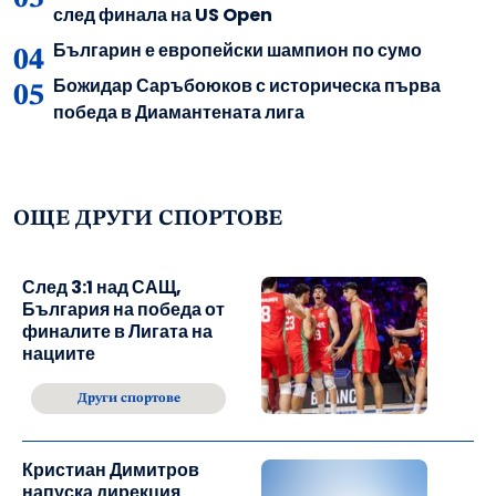
след финала на US Open
Българин е европейски шампион по сумо
Божидар Саръбоюков с историческа първа
победа в Диамантената лига
ОЩЕ ДРУГИ СПОРТОВЕ
След 3:1 над САЩ,
България на победа от
финалите в Лигата на
нациите
Други спортове
Кристиан Димитров
напуска дирекция