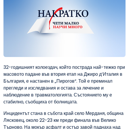
32-годишният колоездач, който пострада най-тежко при
масовото падане във втория етап на Джиро д’Италия в
България, е настанен в „Пирогов“. Той е преминал
прегледи и изследвания и остава за лечение и
наблюдение в травматологията. Състоянието му е
стабилно, съобщиха от болницата.
Инцидентът стана в събота край село Мерданя, община
Лясковец, около 22-23 км преди финала във Велико
Търново. На мокър асфалт и остър завой паднаха над