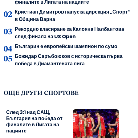
финалите в Лигата на нациите
Кристиан Димитров напуска дирекция „Спорт“
в Община Варна
Рекордно класиране за Калояна Налбантова
след финала на US Open
Българин е европейски шампион по сумо
Божидар Саръбоюков с историческа първа
победа в Диамантената лига
ОЩЕ ДРУГИ СПОРТОВЕ
След 3:1 над САЩ,
България на победа от
финалите в Лигата на
нациите