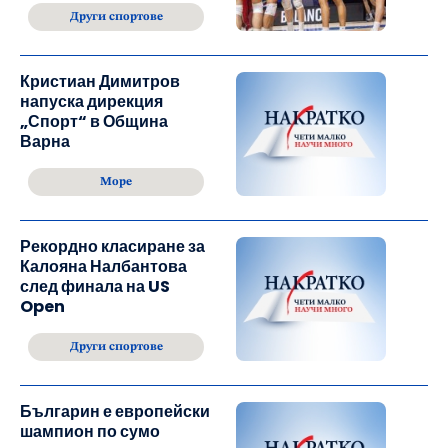
Други спортове
Кристиан Димитров
напуска дирекция
„Спорт“ в Община
Варна
Море
Рекордно класиране за
Калояна Налбантова
след финала на US
Open
Други спортове
Българин е европейски
шампион по сумо