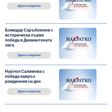
Други спортове
Божидар Саръбоюков с
историческа първа
победа в Диамантената
лига
Други спортове
Нургюл Салимова с
победа навръх
рожденния си ден
Други спортове