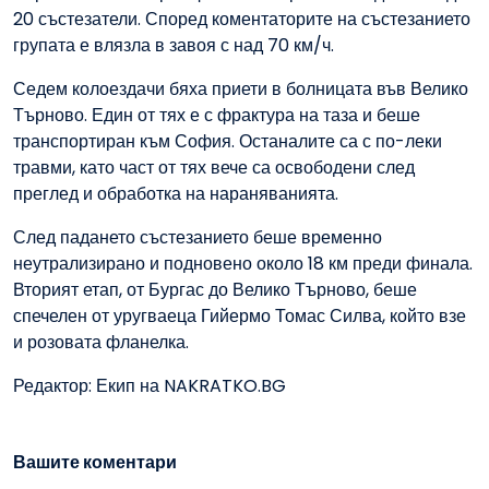
20 състезатели. Според коментаторите на състезанието
групата е влязла в завоя с над 70 км/ч.
Седем колоездачи бяха приети в болницата във Велико
Търново. Един от тях е с фрактура на таза и беше
транспортиран към София. Останалите са с по-леки
травми, като част от тях вече са освободени след
преглед и обработка на нараняванията.
След падането състезанието беше временно
неутрализирано и подновено около 18 км преди финала.
Вторият етап, от Бургас до Велико Търново, беше
спечелен от уругваеца Гийермо Томас Силва, който взе
и розовата фланелка.
Редактор: Екип на NAKRATKO.BG
Вашите коментари