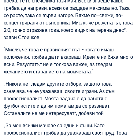
поеха. Те го спечелиха този мач. Всеки знаеше какво
трябва да направи, всеки се раздаде максимално. Така
се расте, така се върви нагоре. Бяхме по-свежи, по-
концентрирани от съперника. Мисля, че резултатът, това
2:0, точно отразява това, което видях на терена днес“,
заяви Стоичков.
"Мисля, че това е правилният път - когато имаш
положения, трябва да ги вкарваш. Идеите ни бяха много
ясни. Резултатът не е толкова важен, аз гледам
желанието и старанието на момчетата."
„Никога не гледам другите отбори, защото това
означава, че не уважаваш своите играчи. Аз съм
професионалист. Моята задача е да работя с
футболистите и да им помагам да се развиват.
Останалите не ме интересуват“, добави той.
„За мен всички мачове са едни и същи. Като
професионалист трябва да уважаваш своя труд. Това