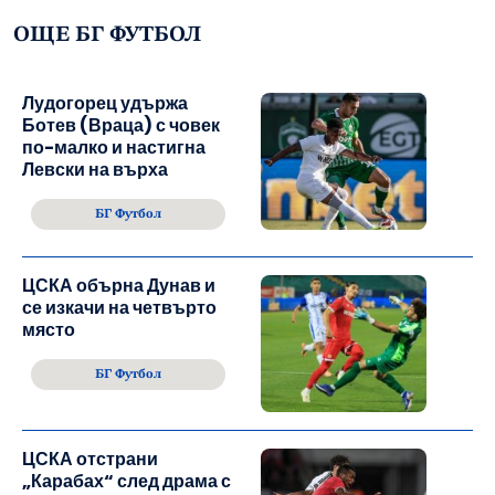
ОЩЕ БГ ФУТБОЛ
Лудогорец удържа
Ботев (Враца) с човек
по-малко и настигна
Левски на върха
БГ Футбол
ЦСКА обърна Дунав и
се изкачи на четвърто
място
БГ Футбол
ЦСКА отстрани
„Карабах“ след драма с