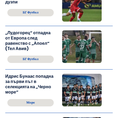
дузпи
БГ Футбол
„Лудогорец“ отпадна
от Европа след
равенство с „Апоел“
(Тел Авив)
БГ Футбол
Идрис Бунаас попадна
за първи път в
селекцията на „Черно
море“
Море