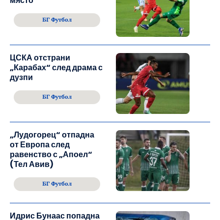
място
БГ Футбол
ЦСКА отстрани
„Карабах“ след драма с
дузпи
БГ Футбол
„Лудогорец“ отпадна
от Европа след
равенство с „Апоел“
(Тел Авив)
БГ Футбол
Идрис Бунаас попадна