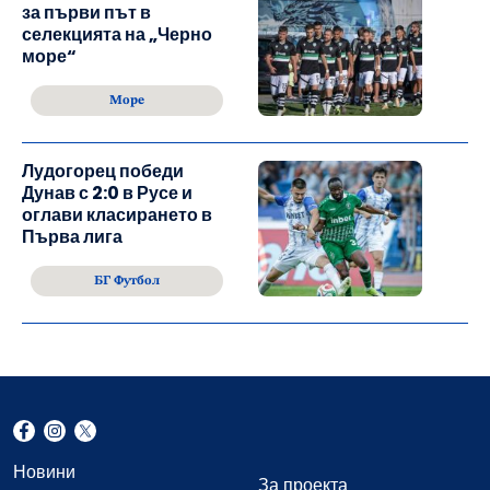
за първи път в
селекцията на „Черно
море“
Море
Лудогорец победи
Дунав с 2:0 в Русе и
оглави класирането в
Първа лига
БГ Футбол
Новини
За проекта