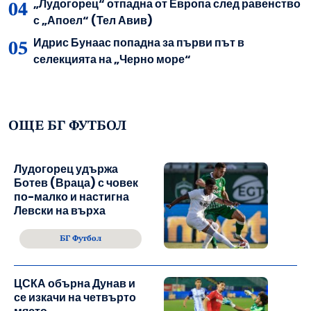
„Лудогорец“ отпадна от Европа след равенство
с „Апоел“ (Тел Авив)
Идрис Бунаас попадна за първи път в
селекцията на „Черно море“
ОЩЕ БГ ФУТБОЛ
Лудогорец удържа
Ботев (Враца) с човек
по-малко и настигна
Левски на върха
БГ Футбол
ЦСКА обърна Дунав и
се изкачи на четвърто