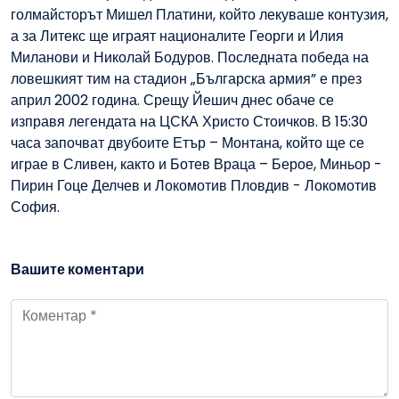
голмайсторът Мишел Платини, който лекуваше контузия,
а за Литекс ще играят националите Георги и Илия
Миланови и Николай Бодуров. Последната победа на
ловешкият тим на стадион „Българска армия” е през
април 2002 година. Срещу Йешич днес обаче се
изправя легендата на ЦСКА Христо Стоичков. В 15:30
часа започват двубоите Етър – Монтана, който ще се
играе в Сливен, както и Ботев Враца – Берое, Миньор -
Пирин Гоце Делчев и Локомотив Пловдив - Локомотив
София.
Вашите коментари