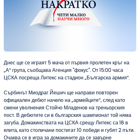
Днес ще се играят 5 мача от първия пролетен кръг на
„А” група, съобщава Агенция "фокус". От 15:00 часа
ЦСКА посреща Литекс на стадион „Българска армия”.
Сърбинът Миодраг Йешич ще направи повторен
официален дебют начело на „армейците”, след като
смени уволнения Стойчо Младенов на треньорския
пост. В дебютите си в българския шампионат той няма
загуба. Домакинствата на ЦСКА срещу Литекс са 18 в
елита, като столичани постигат 10 победи и губят 2 пъти.
Очаква се в игра за домакините да се завърне