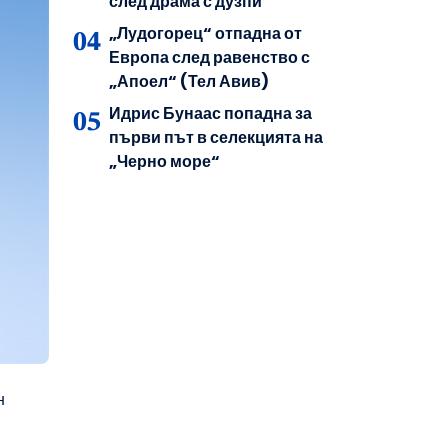
след драма с дузпи
„Лудогорец“ отпадна от
Европа след равенство с
„Апоел“ (Тел Авив)
Идрис Бунаас попадна за
първи път в селекцията на
„Черно море“
н