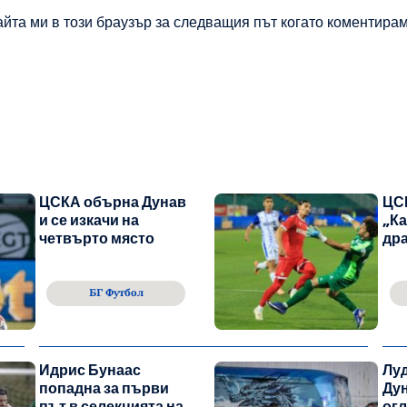
айта ми в този браузър за следващия път когато коментирам
ЦСКА обърна Дунав
ЦС
и се изкачи на
„Ка
четвърто място
дра
БГ Футбол
Идрис Бунаас
Лу
попадна за първи
Дун
път в селекцията на
огл