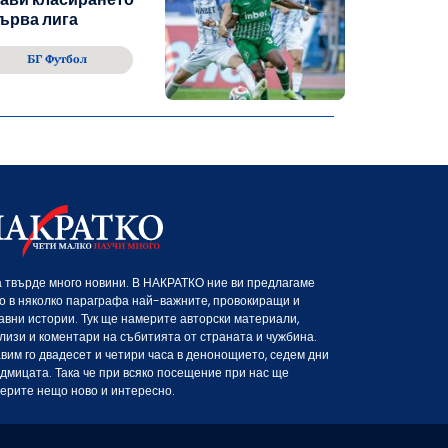
ърва лига
БГ Футбол
 твърде много новини. В НАКРАТКО ние ви предлагаме
о в няколко параграфа най-важните, провокиращи и
авни истории. Тук ще намерите авторски материали,
лизи и коментари на събитията от страната и чужбина.
вим го двадесет и четири часа в денонощието, седем дни
едмицата. Така че при всяко посещение при нас ще
ерите нещо ново и интересно.