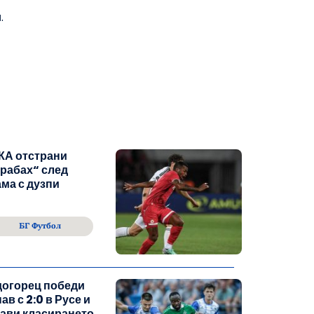
.
КА отстрани
рабах“ след
ма с дузпи
БГ Футбол
догорец победи
ав с 2:0 в Русе и
ави класирането