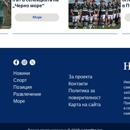
„Черно море“
в П
Море
Новини
За проекта
Спорт
Има
Контакти
Позиция
сам
Политика за
заб
Развлечение
поверителност
ана
Море
Пра
Карта на сайта
в с
нам