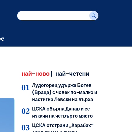
е
най-ново
|
най-четени
Лудогорец удържа Ботев
(Враца) с човек по-малко и
настигна Левски на върха
ЦСКА обърна Дунав и се
изкачи на четвърто място
ЦСКА отстрани „Карабах“