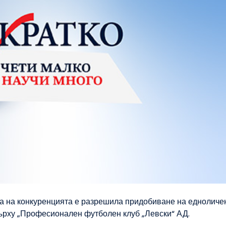
та на конкуренцията е разрешила придобиване на едноличе
върху „Професионален футболен клуб „Левски“ АД.