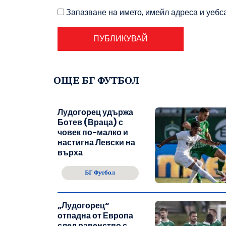
Запазване на името, имейл адреса и уебс
ОЩЕ БГ ФУТБОЛ
Лудогорец удържа
Ботев (Враца) с
човек по-малко и
настигна Левски на
върха
БГ Футбол
„Лудогорец“
отпадна от Европа
след равенство с