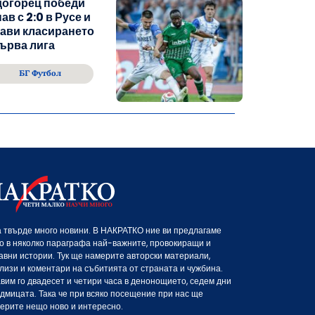
догорец победи
ав с 2:0 в Русе и
ави класирането
ърва лига
БГ Футбол
 твърде много новини. В НАКРАТКО ние ви предлагаме
о в няколко параграфа най-важните, провокиращи и
авни истории. Тук ще намерите авторски материали,
лизи и коментари на събитията от страната и чужбина.
вим го двадесет и четири часа в денонощието, седем дни
едмицата. Така че при всяко посещение при нас ще
ерите нещо ново и интересно.