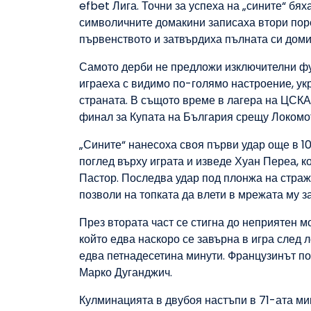
efbet Лига. Точни за успеха на „сините“ бях
символичните домакини записаха втори пор
първенството и затвърдиха пълната си дом
Самото дерби не предложи изключителни фу
играеха с видимо по-голямо настроение, ук
страната. В същото време в лагера на ЦСК
финал за Купата на България срещу Локомот
„Сините“ нанесоха своя първи удар още в 1
поглед върху играта и изведе Хуан Переа, к
Пастор. Последва удар под плонжа на страж
позволи на топката да влети в мрежата му за 
През втората част се стигна до неприятен 
който едва наскоро се завърна в игра след л
едва петнадесетина минути. Французинът по
Марко Дуганджич.
Кулминацията в двубоя настъпи в 71-ата ми