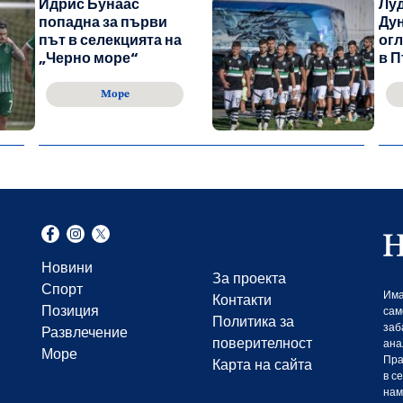
Идрис Бунаас
Лу
попадна за първи
Дун
път в селекцията на
огл
„Черно море“
в П
Море
Новини
За проекта
Спорт
Има
Контакти
Позиция
сам
Политика за
заб
Развлечение
поверителност
ана
Море
Пра
Карта на сайта
в с
нам