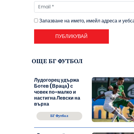
Запазване на името, имейл адреса и уебс
ОЩЕ БГ ФУТБОЛ
Лудогорец удържа
Ботев (Враца) с
човек по-малко и
настигна Левски на
върха
БГ Футбол