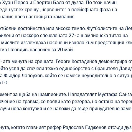
а Хуан Переа и Евертон Бала от дузпа. По този начин
еден успех срещу „червените“ в плейофната фаза на
инация през настоящата кампания.
тболни достойнства или високо темпо. Футболистите на Ле
рилени от наскоро спечелената 27-а шампионска титла на
А мислите изглеждаха насочени изцяло към предстоящия кл
ив Пловдив, насрочен за 20 май.
0-ата минута на срещата. Георги Костадинов демонстрира о
ойто успя да спечели тежко единоборство с бранителя Дави
а Фьодор Лапоухов, който се намеси неубедително в ситуац
1:0.
момент за щаба на шампионите. Нападателят Мустафа Санга
ечение на травма, се появи като резерва, но остана на тере
лучи нова контузия и се наложи да бъде принудително заме
нута, когато главният рефер Радослав Гидженов отсъди дуз