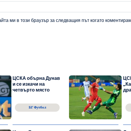
айта ми в този браузър за следващия път когато коментирам
ЦСКА обърна Дунав
ЦС
и се изкачи на
„Ка
четвърто място
дра
БГ Футбол