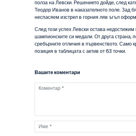
полза на Левски. Решението дойде, след ка
Теодор Иванов в наказателното поле. Зад бя
неспасяем изстрел в горния ляв ъгъл оформи
След този успех Левски остава недостижим н
шампионските си медали. От друга страна, 
сребърните отличия в първенството. Само к
позиция в таблицата с актив от 63 точки.
Вашите коментари