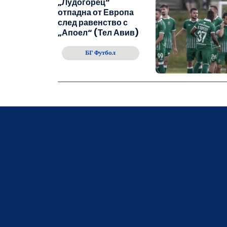
„Лудогорец“
отпадна от Европа
след равенство с
„Апоел“ (Тел Авив)
БГ Футбол