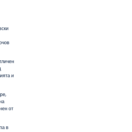
вски
ючов
тличен
д
ията и
ре,
на
нен от
па в