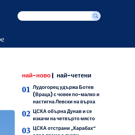
е
най-ново
|
най-четени
Лудогорец удържа Ботев
(Враца) с човек по-малко и
настигна Левски на върха
ЦСКА обърна Дунав и се
изкачи на четвърто място
ЦСКА отстрани „Карабах“