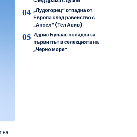
след драма с дузпи
„Лудогорец“ отпадна от
Европа след равенство с
„Апоел“ (Тел Авив)
Идрис Бунаас попадна за
първи път в селекцията на
„Черно море“
г на