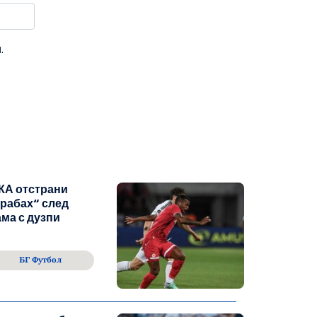
.
КА отстрани
рабах“ след
ма с дузпи
БГ Футбол