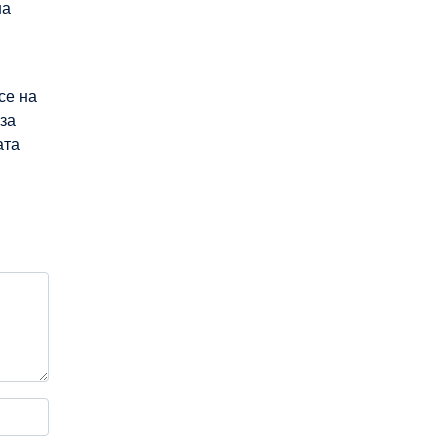
на
се на
за
ата