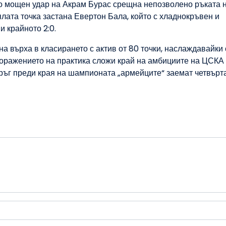
то мощен удар на Акрам Бурас срещна непозволено ръката 
лата точка застана Евертон Бала, който с хладнокръвен и
 крайното 2:0.
а върха в класирането с актив от 80 точки, наслаждавайки 
поражението на практика сложи край на амбициите на ЦСКА 
ръг преди края на шампионата „армейците“ заемат четвърт