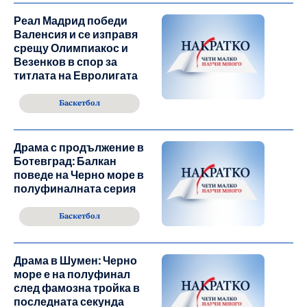
Реал Мадрид победи
Валенсия и се изправя
срещу Олимпиакос и
Везенков в спор за
титлата на Евролигата
Баскетбол
Драма с продължение в
Ботевград: Балкан
поведе на Черно море в
полуфиналната серия
Баскетбол
Драма в Шумен: Черно
море е на полуфинал
след фамозна тройка в
последната секунда