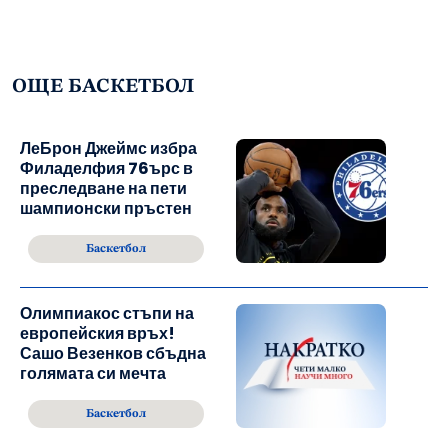
ОЩЕ БАСКЕТБОЛ
ЛеБрон Джеймс избра
Филаделфия 76ърс в
преследване на пети
шампионски пръстен
Баскетбол
Олимпиакос стъпи на
европейския връх!
Сашо Везенков сбъдна
голямата си мечта
Баскетбол