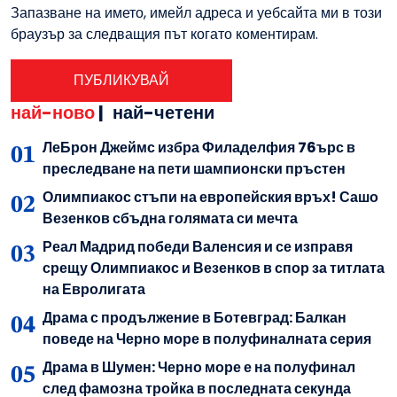
Запазване на името, имейл адреса и уебсайта ми в този
браузър за следващия път когато коментирам.
най-ново
|
най-четени
ЛеБрон Джеймс избра Филаделфия 76ърс в
преследване на пети шампионски пръстен
Олимпиакос стъпи на европейския връх! Сашо
Везенков сбъдна голямата си мечта
Реал Мадрид победи Валенсия и се изправя
срещу Олимпиакос и Везенков в спор за титлата
на Евролигата
Драма с продължение в Ботевград: Балкан
поведе на Черно море в полуфиналната серия
Драма в Шумен: Черно море е на полуфинал
след фамозна тройка в последната секунда