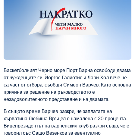
Баскетболният Черно море Порт Варна освободи двама
от чужденците си. Йоргос Галиотис и Лари Хол вече не
са част от отбора, съобщи Симеон Варчев. Като основна
причина за решение на ръководството е
незадоволителното представяне и на двамата.
В същото време Варчев разкри, че заплатата на
хърватина Любиша Връцел е намалена с 30 процента.
Вицепрезидентът на варненския клуб разкри също, че е
говорил със Сашо Везенков за евентуално