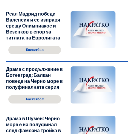
Реал Мадрид победи
Валенсия и се изправя
срещу Олимпиакос и
Везенков в спор за
титлата на Евролигата
Баскетбол
Драма с продължение в
Ботевград: Балкан
поведе на Черно море в
полуфиналната серия
Баскетбол
Драма в Шумен: Черно
море е на полуфинал
след фамозна тройка в