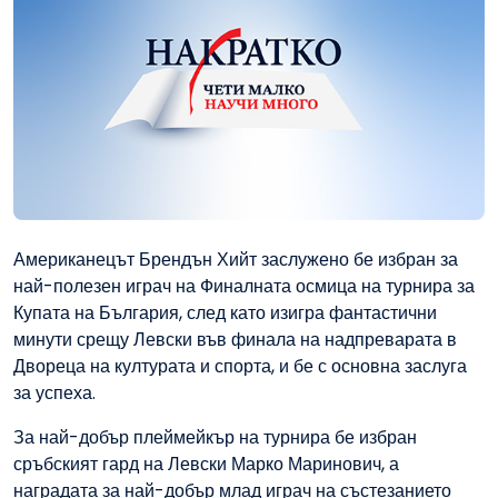
Американецът Брендън Хийт заслужено бе избран за
най-полезен играч на Финалната осмица на турнира за
Купата на България, след като изигра фантастични
минути срещу Левски във финала на надпреварата в
Двореца на културата и спорта, и бе с основна заслуга
за успеха.
За най-добър плеймейкър на турнира бе избран
сръбският гард на Левски Марко Маринович, а
наградата за най-добър млад играч на състезанието