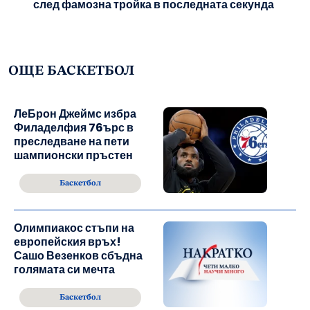
след фамозна тройка в последната секунда
ОЩЕ БАСКЕТБОЛ
ЛеБрон Джеймс избра
Филаделфия 76ърс в
преследване на пети
шампионски пръстен
Баскетбол
Олимпиакос стъпи на
европейския връх!
Сашо Везенков сбъдна
голямата си мечта
Баскетбол