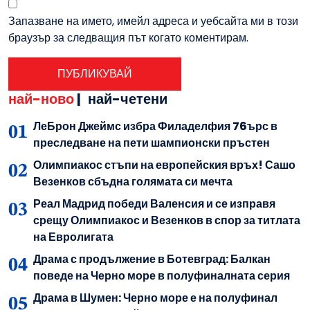
Запазване на името, имейл адреса и уебсайта ми в този
браузър за следващия път когато коментирам.
най-ново
|
най-четени
ЛеБрон Джеймс избра Филаделфия 76ърс в
преследване на пети шампионски пръстен
Олимпиакос стъпи на европейския връх! Сашо
Везенков сбъдна голямата си мечта
Реал Мадрид победи Валенсия и се изправя
срещу Олимпиакос и Везенков в спор за титлата
на Евролигата
Драма с продължение в Ботевград: Балкан
поведе на Черно море в полуфиналната серия
Драма в Шумен: Черно море е на полуфинал