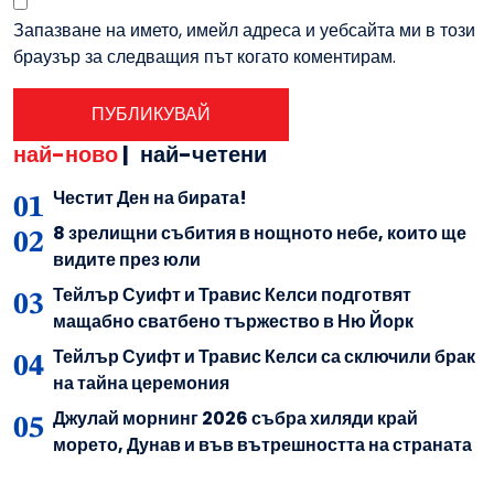
Запазване на името, имейл адреса и уебсайта ми в този
браузър за следващия път когато коментирам.
най-ново
|
най-четени
Честит Ден на бирата!
8 зрелищни събития в нощното небе, които ще
видите през юли
Тейлър Суифт и Травис Келси подготвят
мащабно сватбено тържество в Ню Йорк
Тейлър Суифт и Травис Келси са сключили брак
на тайна церемония
Джулай морнинг 2026 събра хиляди край
морето, Дунав и във вътрешността на страната