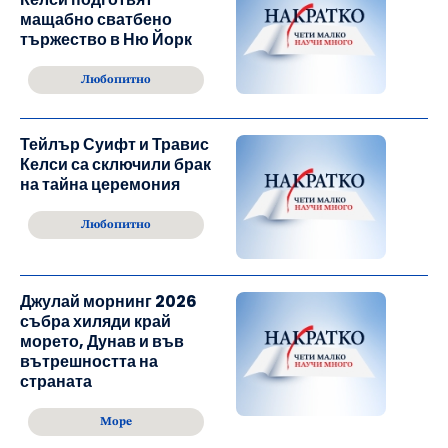
мащабно сватбено
тържество в Ню Йорк
Любопитно
Тейлър Суифт и Травис
Келси са сключили брак
на тайна церемония
Любопитно
Джулай морнинг 2026
събра хиляди край
морето, Дунав и във
вътрешността на
страната
Море