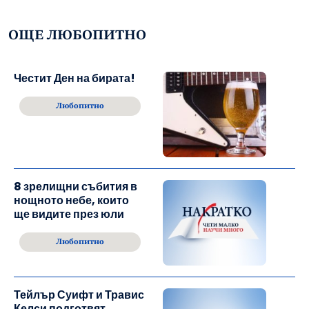
ОЩЕ ЛЮБОПИТНО
Честит Ден на бирата!
Любопитно
8 зрелищни събития в
нощното небе, които
ще видите през юли
Любопитно
Тейлър Суифт и Травис
Келси подготвят