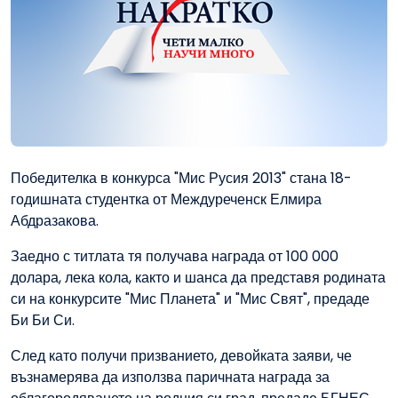
Победителка в конкурса "Мис Русия 2013" стана 18-
годишната студентка от Междуреченск Елмира
Абдразакова.
Заедно с титлата тя получава награда от 100 000
долара, лека кола, както и шанса да представя родината
си на конкурсите "Мис Планета" и "Мис Свят", предаде
Би Би Си.
След като получи призванието, девойката заяви, че
възнамерява да използва паричната награда за