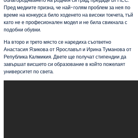
облагородяването на родния си град, предаде БГНЕС.
Пред медиите призна, че най-голям проблем за нея по
време на конкурса било ходенето на високи токчета, тъй
като не е професионален модел и не била свикнала с
подобни обувки.
На второ и трето място се наредиха съответно
Анастасия Язикова от Ярославъл и Ирина Туманова от
Република Калмикия. Двете ще получат стипендии да
завършат висшето си образование в който пожелаят
университет по света.