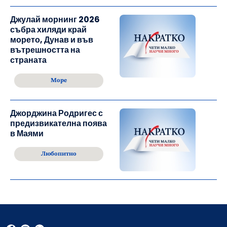
Джулай морнинг 2026
събра хиляди край
морето, Дунав и във
вътрешността на
страната
Море
Джорджина Родригес с
предизвикателна поява
в Маями
Любопитно