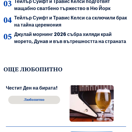
Тейлър Суифт и Травис Келси подготвят
мащабно сватбено тържество в Ню Йорк
Тейлър Суифт и Травис Келси са сключили брак
на тайна церемония
Джулай морнинг 2026 събра хиляди край
морето, Дунав и във вътрешността на страната
ОЩЕ ЛЮБОПИТНО
Честит Ден на бирата!
Любопитно