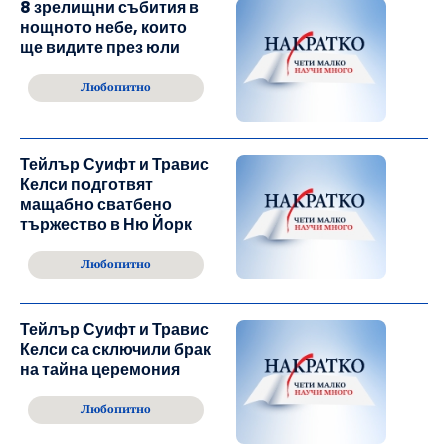
8 зрелищни събития в
нощното небе, които
ще видите през юли
Любопитно
Тейлър Суифт и Травис
Келси подготвят
мащабно сватбено
тържество в Ню Йорк
Любопитно
Тейлър Суифт и Травис
Келси са сключили брак
на тайна церемония
Любопитно