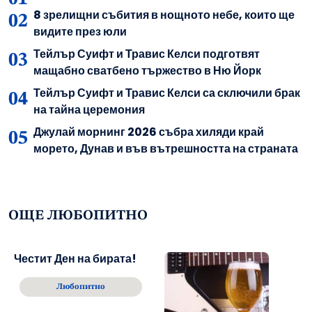
8 зрелищни събития в нощното небе, които ще
видите през юли
Тейлър Суифт и Травис Келси подготвят
мащабно сватбено тържество в Ню Йорк
Тейлър Суифт и Травис Келси са сключили брак
на тайна церемония
Джулай морнинг 2026 събра хиляди край
морето, Дунав и във вътрешността на страната
ОЩЕ ЛЮБОПИТНО
Честит Ден на бирата!
Любопитно