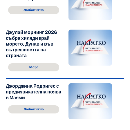
Любопитно
Джулай морнинг 2026
събра хиляди край
морето, Дунав и във
вътрешността на
страната
Море
Джорджина Родригес с
предизвикателна поява
в Маями
Любопитно