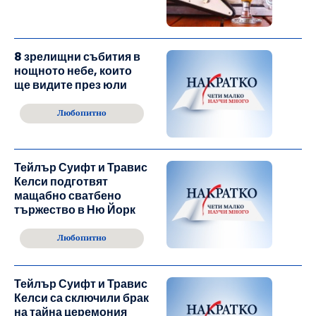
8 зрелищни събития в
нощното небе, които
ще видите през юли
Любопитно
Тейлър Суифт и Травис
Келси подготвят
мащабно сватбено
тържество в Ню Йорк
Любопитно
Тейлър Суифт и Травис
Келси са сключили брак
на тайна церемония