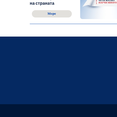
на страната
Море