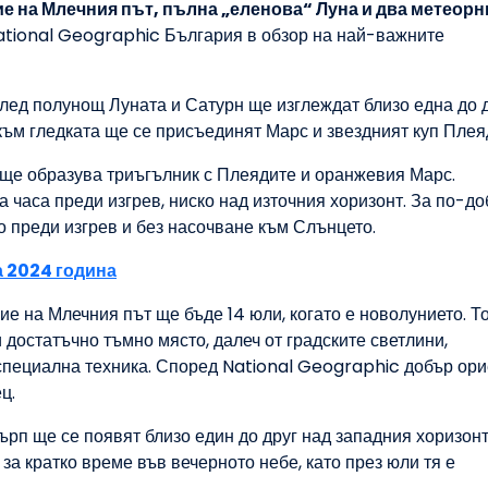
е на Млечния път, пълна „еленова“ Луна и два метеорн
tional Geographic България в обзор на най-важните
лед полунощ Луната и Сатурн ще изглеждат близо една до 
към гледката ще се присъединят Марс и звездният куп Плея
п ще образува триъгълник с Плеядите и оранжевия Марс.
 часа преди изгрев, ниско над източния хоризонт. За по-д
о преди изгрев и без насочване към Слънцето.
 2024 година
е на Млечния път ще бъде 14 юли, когато е новолунието. Т
 достатъчно тъмно място, далеч от градските светлини,
 специална техника. Според National Geographic добър ор
ц.
ърп ще се появят близо един до друг над западния хоризон
за кратко време във вечерното небе, като през юли тя е