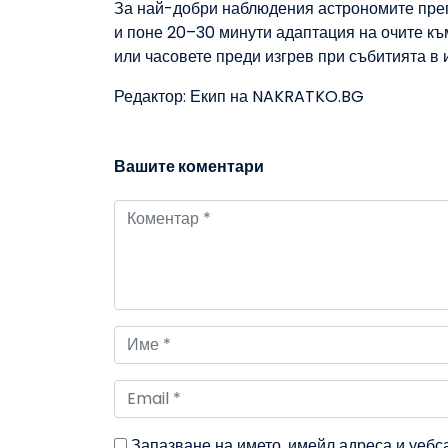
За най-добри наблюдения астрономите преп
и поне 20–30 минути адаптация на очите к
или часовете преди изгрев при събитията в и
Редактор: Екип на NAKRATKO.BG
Вашите коментари
Запазване на името, имейл адреса и уебс