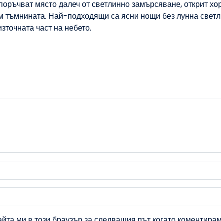
оръчват място далеч от светлинно замърсяване, открит хо
ъм тъмнината. Най-подходящи са ясни нощи без лунна свет
зточната част на небето.
айта ми в този браузър за следващия път когато коментирам