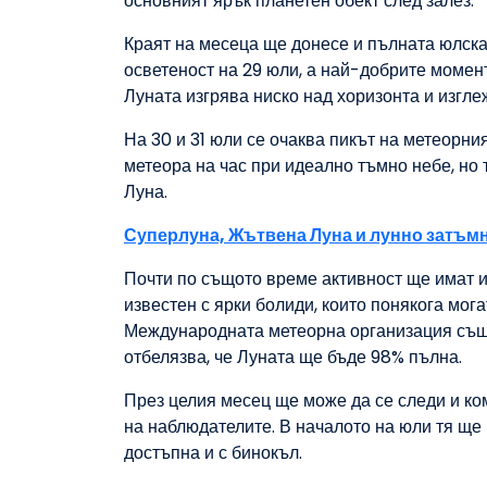
основният ярък планетен обект след залез.
Краят на месеца ще донесе и пълната юлска
осветеност на 29 юли, а най-добрите момент
Луната изгрява ниско над хоризонта и изгле
На 30 и 31 юли се очаква пикът на метеорн
метеора на час при идеално тъмно небе, но
Луна.
Суперлуна, Жътвена Луна и лунно затъмн
Почти по същото време активност ще имат и
известен с ярки болиди, които понякога мог
Международната метеорна организация също 
отбелязва, че Луната ще бъде 98% пълна.
През целия месец ще може да се следи и ко
на наблюдателите. В началото на юли тя ще 
достъпна и с бинокъл.