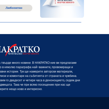
Любопитно
 твърде много новини. В НАКРАТКО ние ви предлагаме
о в няколко параграфа най-важните, провокиращи и
авни истории. Тук ще намерите авторски материали,
лизи и коментари на събитията от страната и чужбина.
вим го двадесет и четири часа в денонощието, седем дни
едмицата. Така че при всяко посещение при нас ще
ерите нещо ново и интересно.