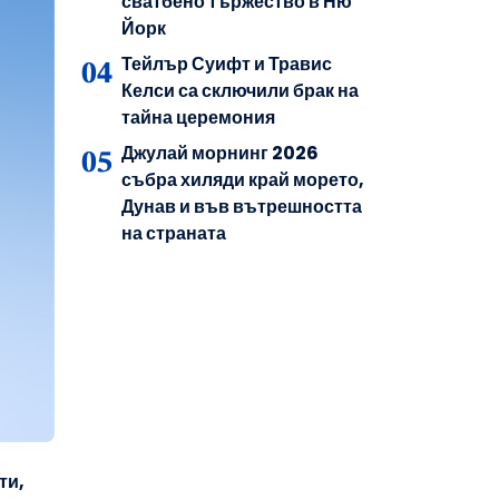
сватбено тържество в Ню
Йорк
Тейлър Суифт и Травис
Келси са сключили брак на
тайна церемония
Джулай морнинг 2026
събра хиляди край морето,
Дунав и във вътрешността
на страната
ти,