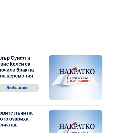
йлър Суифт и
вис Келси са
ючили брак на
йна церемония
Любопитно
рвите лъчи на
ото озариха
гликташ