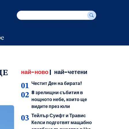
е
най-ново
|
най-четени
ЩЕ
Честит Ден на бирата!
8 зрелищни събития в
нощното небе, които ще
видите през юли
Тейлър Суифт и Травис
Келси подготвят мащабно