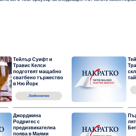
Тейлър Суифт и
Те
Травис Келси
Тра
подготвят мащабно
скл
сватбено тържество
та
в Ню Йорк
Любопитно
Джорджина
Пъ
Родригес с
лят
предизвикателна
Бе
поява в Маями