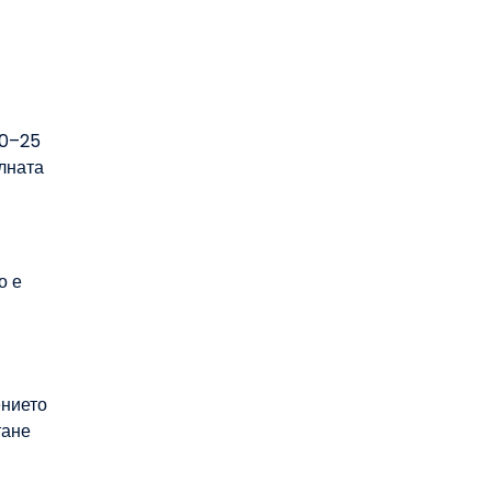
20–25
ълната
о е
ението
тане