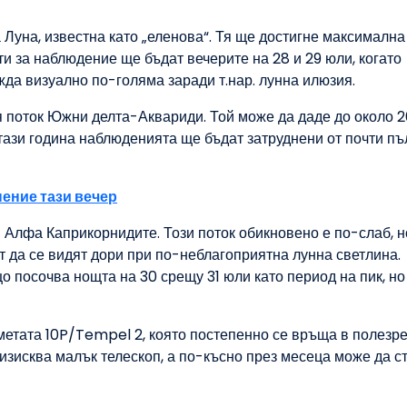
 Луна, известна като „еленова“. Тя ще достигне максимална
и за наблюдение ще бъдат вечерите на 28 и 29 юли, когато
жда визуално по-голяма заради т.нар. лунна илюзия.
ия поток Южни делта-Аквариди. Той може да даде до около 
 тази година наблюденията ще бъдат затруднени от почти п
ение тази вечер
 Алфа Каприкорнидите. Този поток обикновено е по-слаб, н
ат да се видят дори при по-неблагоприятна лунна светлина.
посочва нощта на 30 срещу 31 юли като период на пик, но
метата 10P/Tempel 2, която постепенно се връща в полезр
изисква малък телескоп, а по-късно през месеца може да с