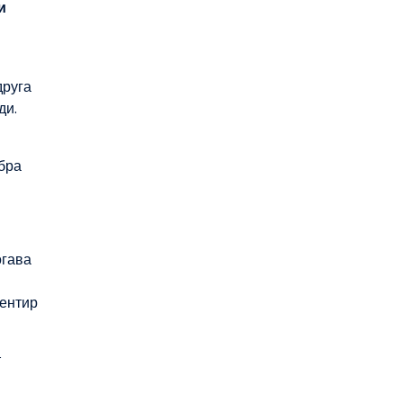
и
друга
ди.
обра
огава
иентир
т