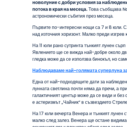
новолуние с добри условия за наблюдени
потока в края на месеца.
Това съобщава Na
астрономически събития през месеца.
Първите по-интересни нощи са 7 и 8 юли. С
над източния хоризонт. Малко преди изгрев 
На 11 юли рано сутринта тънкият лунен сър
Явлението ще се вижда най-добре около два
гледка може да се използва бинокъл, но сам
Наблюдаваме най-голямата суперлуна за
Една от най-подходящите дати за наблюдени
лунната светлина почти няма да пречи, а при
галактичният център може да се види и без
е астеризмът „Чайник“ в съзвездието Стреле
На 17 юли вечерта Венера и тънкият лунен с
малко след залез. Венера ще остане видима 