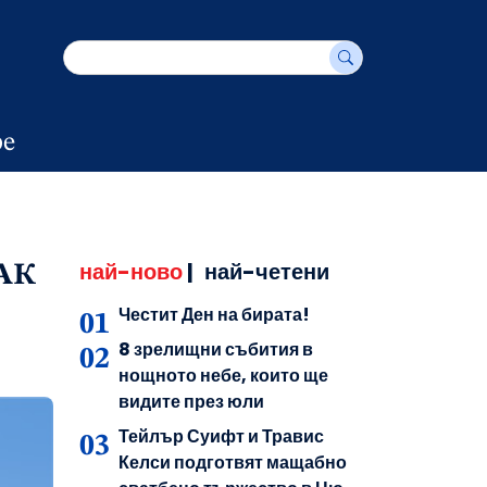
е
най-ново
|
най-четени
АК
Честит Ден на бирата!
8 зрелищни събития в
нощното небе, които ще
видите през юли
Тейлър Суифт и Травис
Келси подготвят мащабно