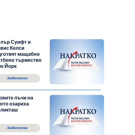
йлър Суифт и
вис Келси
дготвят мащабно
атбено тържество
ю Йорк
Любопитно
рвите лъчи на
ото озариха
гликташ
Любопитно