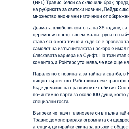
(NFL) Травис Келси са сключили брак, пред
на рубриката за светски новини „Пейдж сикс“
множество анонимни източници от обкръжен
Двамата влюбени, които са на 36 години, са
церемония пред съвсем малка група от най-
става ясно кога точно и къде се е провело 
самолет на изпълнителката наскоро е имал 
бляскавата кариера на Суифт. На този етап
коментар, а Ройтерс уточнява, че все още
Паралелно с новината за тайната сватба, в 
пищно тържество. Работници вече трансфор
бъде домакин на празничните събития. Спор
по-интимно парти за около 100 души, което
специални гости.
Въпреки че пазят плановете си в пълна тайн
Травис демонстрираха огромната си щедрос
агенции, цитирайки екипа за връзки с общес