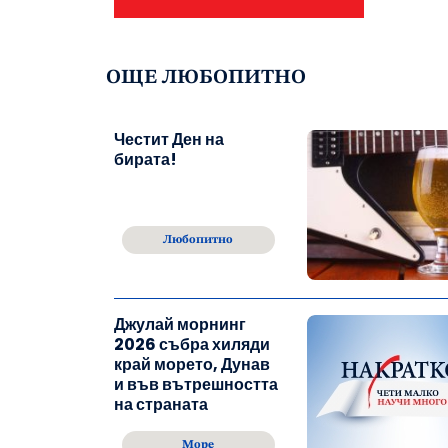
ОЩЕ ЛЮБОПИТНО
Честит Ден на
бирата!
Любопитно
Джулай морнинг
2026 събра хиляди
край морето, Дунав
и във вътрешността
на страната
Море