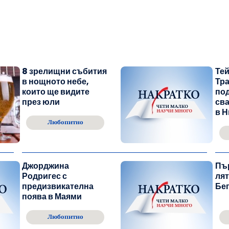
8 зрелищни събития
Те
в нощното небе,
Тра
които ще видите
по
през юли
св
в Н
Любопитно
Джорджина
Пъ
Родригес с
лят
предизвикателна
Бе
поява в Маями
Любопитно