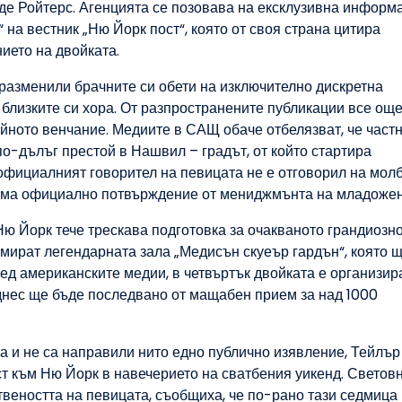
аде Ройтерс. Агенцията се позовава на ексклузивна информ
 на вестник „Ню Йорк пост“, която от своя страна цитира
ието на двойката.
 разменили брачните си обети на изключително дискретна
близките си хора. От разпространените публикации все още
тайното венчание. Медиите в САЩ обаче отбелязват, че част
по-дълъг престой в Нашвил – градът, от който стартира
 официалният говорител на певицата не е отговорил на молб
 няма официално потвърждение от мениджмънта на младожен
Ню Йорк тече трескава подготовка за очакваното грандиозно
мират легендарната зала „Медисън скуеър гардън“, която 
ед американските медии, в четвъртък двойката е организир
 днес ще бъде последвано от мащабен прием за над 1000
а и не са направили нито едно публично изявление, Тейлър
т към Ню Йорк в навечерието на сватбения уикенд. Светов
твеността на певицата, съобщиха, че по-рано тази седмица