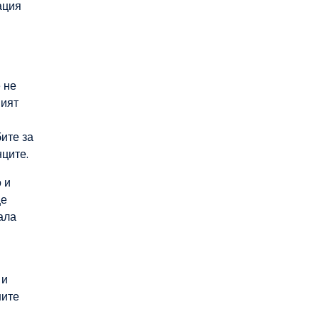
ация
 не
ният
ите за
ците.
 и
ще
ала
 и
ните