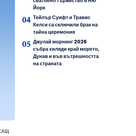
сватбено тържество в Ню
Йорк
Тейлър Суифт и Травис
Келси са сключили брак на
тайна церемония
Джулай морнинг 2026
събра хиляди край морето,
Дунав и във вътрешността
на страната
 САЩ