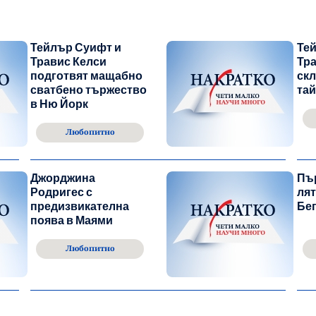
Тейлър Суифт и
Те
Травис Келси
Тра
подготвят мащабно
скл
сватбено тържество
та
в Ню Йорк
Любопитно
Джорджина
Пъ
Родригес с
лят
предизвикателна
Бе
поява в Маями
Любопитно