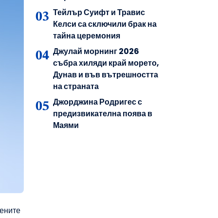
Тейлър Суифт и Травис
Келси са сключили брак на
тайна церемония
Джулай морнинг 2026
събра хиляди край морето,
Дунав и във вътрешността
на страната
Джорджина Родригес с
предизвикателна поява в
Маями
бените