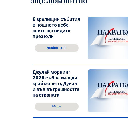
ОЩЕ ЛЮБОПИТНО
8 зрелищни събития
в нощното небе,
които ще видите
през юли
Любопитно
Джулай морнинг
2026 събра хиляди
край морето, Дунав
и във вътрешността
на страната
Море