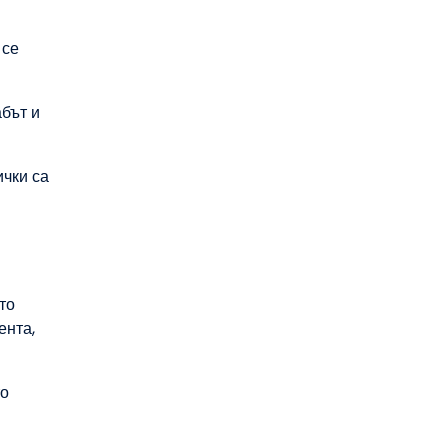
 се
бът и
ички са
то
ента,
то