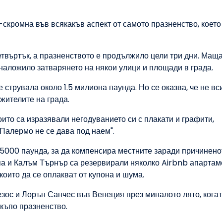
скромна във всякакъв аспект от самото празненство, което
твъртък, а празненството е продължило цели три дни. Маща
е наложило затварянето на някои улици и площади в града.
струвала около 1.5 милиона паунда. Но се оказва, че не вс
 жителите на града.
ито са изразявали негодуванието си с плакати и графити,
"Палермо не се дава под наем".
а 5000 паунда, за да компенсира местните заради причинено
ипа и Калъм Търнър са резервирали няколко Airbnb апартам
 които да се оплакват от купона и шума.
зос и Лорън Санчес във Венеция през миналото лято, кога
къпо празненство.