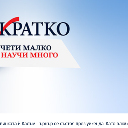
винката ѝ Калъм Търнър се състоя през уикенда. Като влю