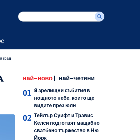
е
я град
най-ново
|
най-четени
А
8 зрелищни събития в
нощното небе, които ще
видите през юли
Тейлър Суифт и Травис
Келси подготвят мащабно
сватбено тържество в Ню
Йорк