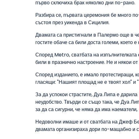
първо сключиха брак няколко дни по-рано.
Разбира се, първата церемония бе много по-
състоя през уикенда в Сицилия.
Двамата са пристигнали в Палермо още в че
гостите обаче са били доста големи, което 
Според Metro, сватбата на изпълнителката е 
били в празнично настроение. Не и някои от
Според изданието, е имало протестиращи, ко
гласящи: "Нашият площад не е твоят хол" и 
За да успокои страстите, Дуа Липа е дарил
неудобство. Твърди се също така, че Дуа Л
за да са сигурни, че няма да има наематели,
Недоволни имаше и от сватбата на Джеф Бе
двамата организираха дори по-мащабно и с