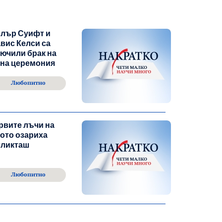
йлър Суифт и
вис Келси са
ючили брак на
йна церемония
Любопитно
рвите лъчи на
ото озариха
гликташ
Любопитно