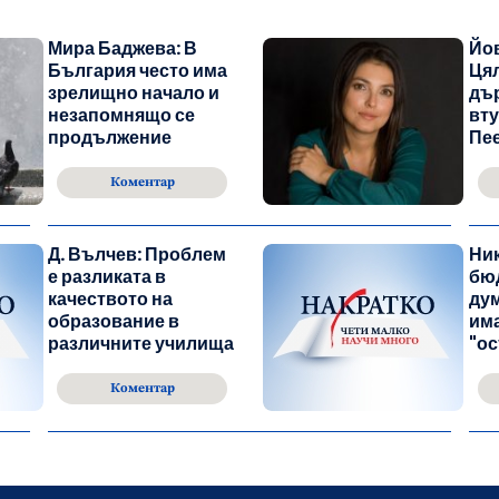
Мира Баджева: В
Йо
България често има
Цял
зрелищно начало и
дър
незапомнящо се
вту
продължение
Пе
Коментар
Д. Вълчев: Проблем
Ник
е разликата в
бю
качеството на
ду
образование в
има
различните училища
"ос
Коментар