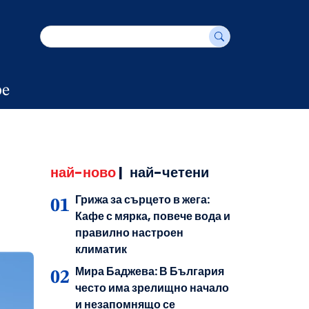
е
най-ново
|
най-четени
Грижа за сърцето в жега:
Кафе с мярка, повече вода и
правилно настроен
климатик
Мира Баджева: В България
често има зрелищно начало
и незапомнящо се