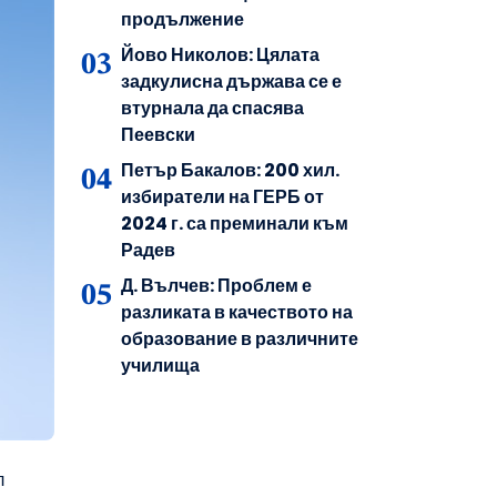
продължение
Йово Николов: Цялата
задкулисна държава се е
втурнала да спасява
Пеевски
Петър Бакалов: 200 хил.
избиратели на ГЕРБ от
2024 г. са преминали към
Радев
Д. Вълчев: Проблем е
разликата в качеството на
образование в различните
училища
л