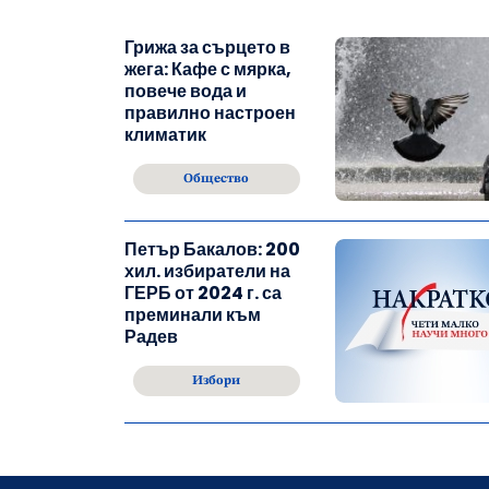
Грижа за сърцето в
жега: Кафе с мярка,
повече вода и
правилно настроен
климатик
Общество
Петър Бакалов: 200
хил. избиратели на
ГЕРБ от 2024 г. са
преминали към
Радев
Избори