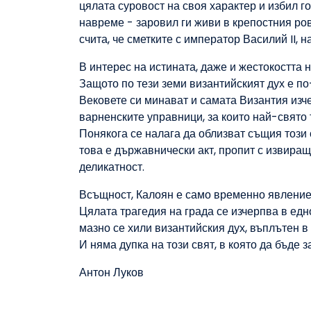
цялата суровост на своя характер и избил г
навреме - заровил ги живи в крепостния ро
счита, че сметките с император Василий II,
В интерес на истината, даже и жестокостта 
Защото по тези земи византийският дух е по
Вековете си минават и самата Византия изче
варненските управници, за които най-свято 
Понякога се налага да облизват същия този с
това е държавнически акт, пропит с извира
деликатност.
Всъщност, Калоян е само временно явление
Цялата трагедия на града се изчерпва в едн
мазно се хили византийския дух, въплътен 
И няма дупка на този свят, в която да бъде 
Антон Луков