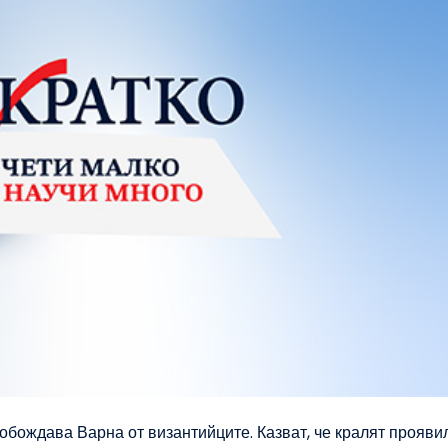
вобождава Варна от византийците. Казват, че кралят прояви