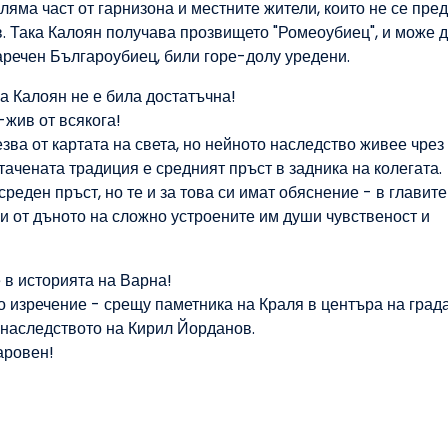
оляма част от гарнизона и местните жители, които не се пре
в. Така Калоян получава прозвището "Ромеоубиец", и може д
 наречен Българоубиец, били горе-долу уредени.
на Калоян не е била достатъчна!
-жив от всякога!
зва от картата на света, но нейното наследство живее чрез
тачената традиция е средният пръст в задника на колегата.
реден пръст, но те и за това си имат обяснение - в главите
щи от дъното на сложно устроените им души чувственост и
 в историята на Варна!
о изречение - срещу паметника на Краля в центъра на града
в наследството на Кирил Йорданов.
заровен!