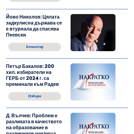
Йово Николов: Цялата
задкулисна държава се
е втурнала да спасява
Пеевски
Коментар
Петър Бакалов: 200
хил. избиратели на
ГЕРБ от 2024 г. са
преминали към Радев
Избори
Д. Вълчев: Проблем е
разликата в качеството
на образование в
различните училища