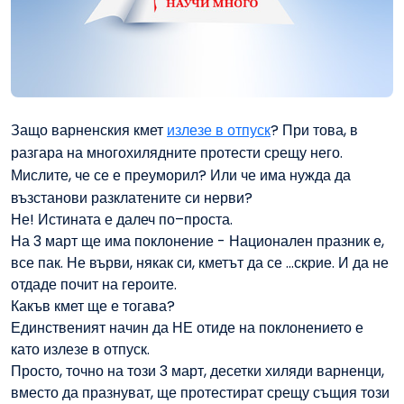
Защо варненския кмет
излезе в отпуск
? При това, в
разгара на многохилядните протести срещу него.
Мислите, че се е преуморил? Или че има нужда да
възстанови разклатените си нерви?
Не! Истината е далеч по–проста.
На 3 март ще има поклонение - Национален празник е,
все пак. Не върви, някак си, кметът да се …скрие. И да не
отдаде почит на героите.
Какъв кмет ще е тогава?
Единственият начин да НЕ отиде на поклонението е
като излезе в отпуск.
Просто, точно на този 3 март, десетки хиляди варненци,
вместо да празнуват, ще протестират срещу същия този