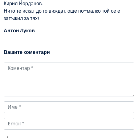
Кирил Йорданов.
Нито те искат до го виждат, още по–малко той се е
затъжил за тях!
Антон Луков
Вашите коментари