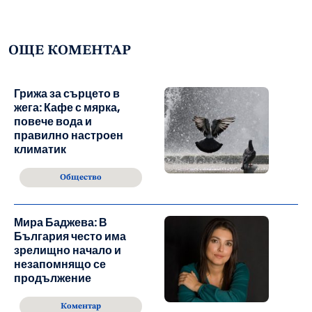
ОЩЕ КОМЕНТАР
Грижа за сърцето в
жега: Кафе с мярка,
повече вода и
правилно настроен
климатик
Общество
Мира Баджева: В
България често има
зрелищно начало и
незапомнящо се
продължение
Коментар