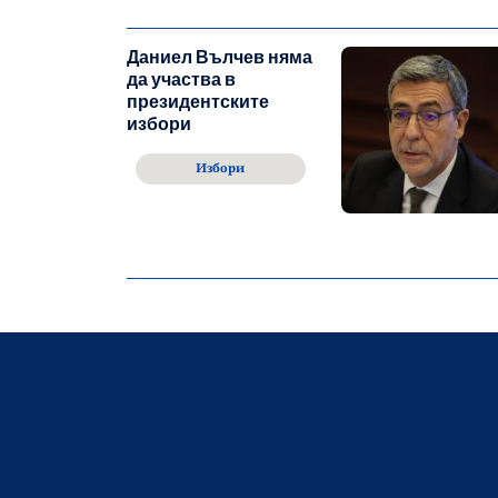
Даниел Вълчев няма
да участва в
президентските
избори
Избори