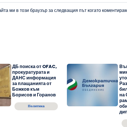
айта ми в този браузър за следващия път когато коментирам
ДБ поиска от OFAC,
Въ
прокуратурата и
ми
ДАНС информация
уто
за плащанията от
Раз
Божков към
бил
Борисов и Горанов
на 
рам
об
Политика
ди