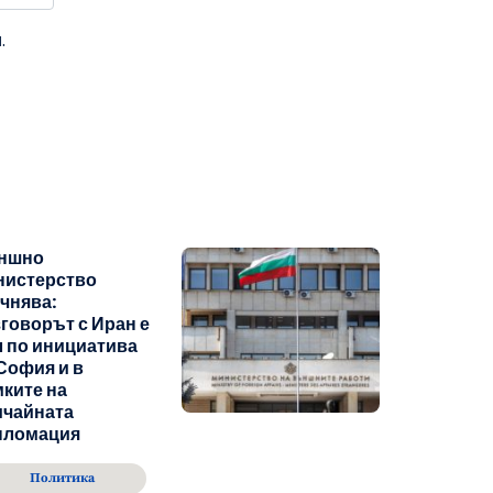
.
ншно
нистерство
чнява:
говорът с Иран е
 по инициатива
София и в
ките на
ичайната
пломация
Политика