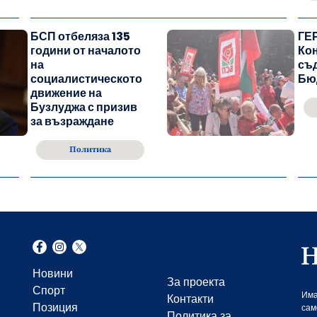
БСП отбеляза 135
ГЕР
години от началото
Ко
на
съ
социалистическото
Бю
движение на
Бузлуджа с призив
за възраждане
Политика
Новини
За проекта
Спорт
Има
Контакти
Позиция
сам
Политика за