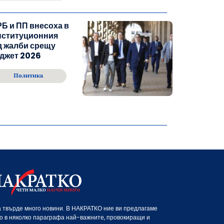
Б и ПП внесоха в
нституционния
д жалби срещу
джет 2026
Политика
 твърде много новини. В НАКРАТКО ние ви предлагаме
о в няколко параграфа най-важните, провокиращи и