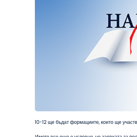
10-12 ще бъдат формациите, които ще учас
Името все още е условно, но заявката за по