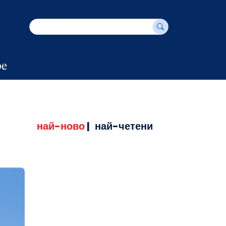
е
най-ново
|
най-четени