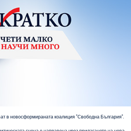
тват в новосформираната коалиция "Свободна България".
литическата сцена е направена чрез прилагането на нова