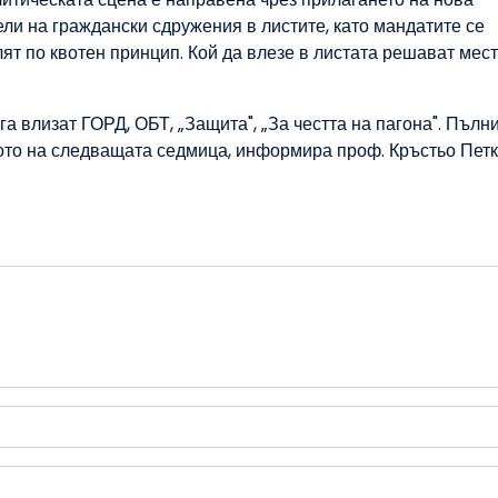
ли на граждански сдружения в листите, като мандатите се
лят по квотен принцип. Кой да влезе в листата решават мес
 влизат ГОРД, ОБТ, „Защита", „За честта на пагона". Пълн
ото на следващата седмица, информира проф. Кръстьо Петк